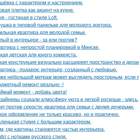
щёвка с характером и настроением.
овая плитка как акцент на кухне.
я - гостиная в стиле Loft.
ушка в типовой панельке для молодого доктора.
ильная квартира для молодой семьи.
лый в интерьере - за или против?
артира с непростой планировкой в Минске.
кая детская для юного хоккеиста.
кая конструкция визуально расширяет пространство и дела
артира - подарок: интерьер, созданный с любовью.
же небольшой метраж может выглядеть просторным, если п
джетный ремонт реально -!
ймай момент - добавь цвета!
зайнеры создали атмосферу уюта и легкой роскоши - здесь
ет против серости: квартира для семьи с двумя дочерьми.
кое оформление не только красиво, но и практично.
ленькая студия с большим характером.
м, где картины становятся частью интерьера.
фт с нотками русского стиля.