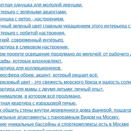
етлая однушка для молодой девушки.
терьер с зелёными акцентами.
нушка с ретро - настроением.
чный зеленый цвет главным украшением этого интерьера с
терьер с орбитой настроения.
гкий, современный интерьер.
артира в сливовом настроении.
ом проекте освещение продумано до мелочей: от рабочего 
афы, которые вдохновляют.
артира для коллекционеров.
мосфера обоев: акцент, который решает всё.
рюзовый цвет - это свежесть морского бриза и радость солн
артира для мамы с двумя детьми: личный опыт.
нимализм, в котором всё продумано.
тная квартира с изразцовой печью.
к обшить стены внутри деревянного дома фанерой: пошаго
ильные апартаменты с панорамным Видом на Москву.
кие уникальные бассейны и спорткомплексы есть в Москве
родвушка, в которой хочется жить.