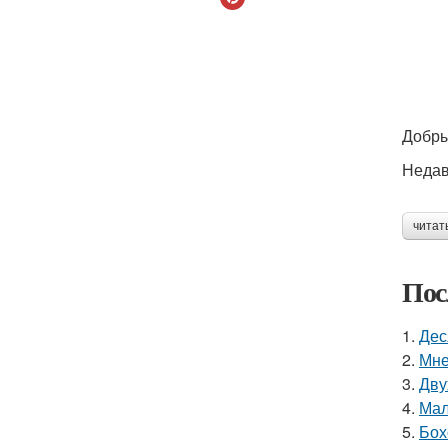
Добры
Недав
читат
Пос
1.
Дес
2.
Мне
3.
Дву
4.
Мал
5.
Бох