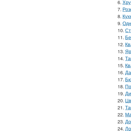
6.
Хру
7.
Роз
8.
Кухн
9.
Одн
10.
Ст
11.
Бе
12.
Кв
13.
Яр
14.
Та
15.
Кв
16.
Да
17.
Бю
18.
По
19.
Ди
20.
Цв
21.
Та
22.
Ма
23.
До
24.
Ло