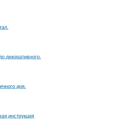
тал.
до декоративного.
ечного дня.
вая инструкция