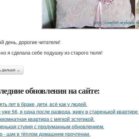
й день, дорогие читатели!
но я сделала себе подушку из старого тюля!
ь дальше →
ледние обновления на сайте:
ять лет в браке, дети, всё как у людей.
 уже 56, я одна после развода, живу в старенькой квартире 
хкомнатная квартира с мягкой эстетикой.
енькая студия с продуманным обновлением.
о - шик в тёплом домашнем прочтении.