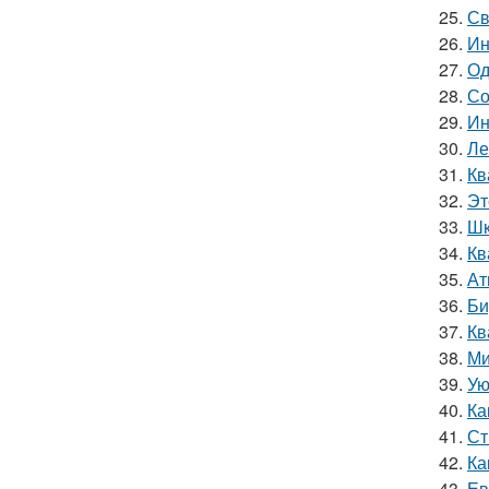
25.
Св
26.
Ин
27.
Од
28.
Со
29.
Ин
30.
Ле
31.
Кв
32.
Эт
33.
Шк
34.
Кв
35.
Ат
36.
Би
37.
Кв
38.
Ми
39.
Ую
40.
Ка
41.
Ст
42.
Ка
43.
Ев