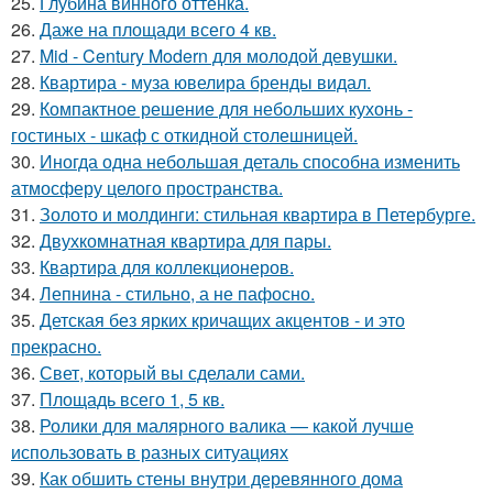
25.
Глубина винного оттенка.
26.
Даже на площади всего 4 кв.
27.
Mid - Century Modern для молодой девушки.
28.
Квартира - муза ювелира бренды видал.
29.
Компактное решение для небольших кухонь -
гостиных - шкаф с откидной столешницей.
30.
Иногда одна небольшая деталь способна изменить
атмосферу целого пространства.
31.
Золото и молдинги: стильная квартира в Петербурге.
32.
Двухкомнатная квартира для пары.
33.
Квартира для коллекционеров.
34.
Лепнина - стильно, а не пафосно.
35.
Детская без ярких кричащих акцентов - и это
прекрасно.
36.
Свет, который вы сделали сами.
37.
Площадь всего 1, 5 кв.
38.
Ролики для малярного валика — какой лучше
использовать в разных ситуациях
39.
Как обшить стены внутри деревянного дома