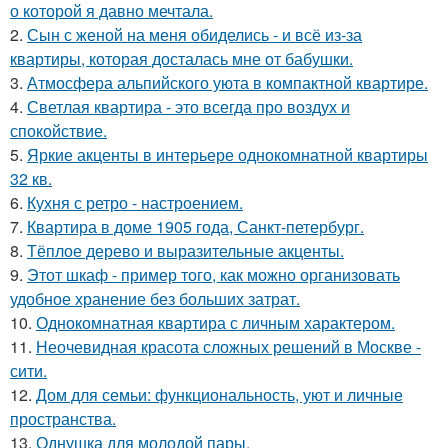
о которой я давно мечтала.
2.
Сын с женой на меня обиделись - и всё из-за
квартиры, которая досталась мне от бабушки.
3.
Атмосфера альпийского уюта в компактной квартире.
4.
Светлая квартира - это всегда про воздух и
спокойствие.
5.
Яркие акценты в интерьере однокомнатной квартиры
32 кв.
6.
Кухня с ретро - настроением.
7.
Квартира в доме 1905 года, Санкт-петербург.
8.
Тёплое дерево и выразительные акценты.
9.
Этот шкаф - пример того, как можно организовать
удобное хранение без больших затрат.
10.
Однокомнатная квартира с личным характером.
11.
Неочевидная красота сложных решений в Москве -
сити.
12.
Дом для семьи: функциональность, уют и личные
пространства.
13.
Однушка для молодой пары.