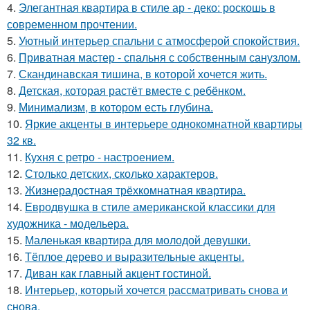
4.
Элегантная квартира в стиле ар - деко: роскошь в
современном прочтении.
5.
Уютный интерьер спальни с атмосферой спокойствия.
6.
Приватная мастер - спальня с собственным санузлом.
7.
Скандинавская тишина, в которой хочется жить.
8.
Детская, которая растёт вместе с ребёнком.
9.
Минимализм, в котором есть глубина.
10.
Яркие акценты в интерьере однокомнатной квартиры
32 кв.
11.
Кухня с ретро - настроением.
12.
Столько детских, сколько характеров.
13.
Жизнерадостная трёхкомнатная квартира.
14.
Евродвушка в стиле американской классики для
художника - модельера.
15.
Маленькая квартира для молодой девушки.
16.
Тёплое дерево и выразительные акценты.
17.
Диван как главный акцент гостиной.
18.
Интерьер, который хочется рассматривать снова и
снова.