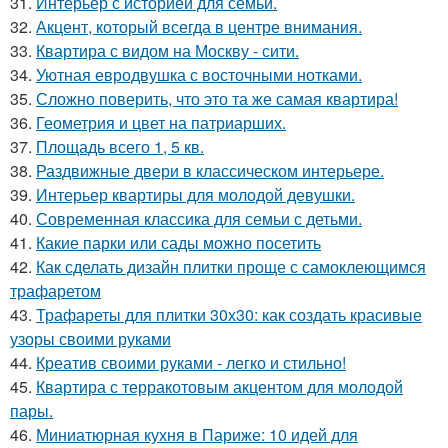
31.
Интерьер с историей для семьи.
32.
Акцент, который всегда в центре внимания.
33.
Квартира с видом на Москву - сити.
34.
Уютная евродвушка с восточными нотками.
35.
Сложно поверить, что это та же самая квартира!
36.
Геометрия и цвет на патриарших.
37.
Площадь всего 1, 5 кв.
38.
Раздвижные двери в классическом интерьере.
39.
Интерьер квартиры для молодой девушки.
40.
Современная классика для семьи с детьми.
41.
Какие парки или сады можно посетить
42.
Как сделать дизайн плитки проще с самоклеющимся
трафаретом
43.
Трафареты для плитки 30х30: как создать красивые
узоры своими руками
44.
Креатив своими руками - легко и стильно!
45.
Квартира с терракотовым акцентом для молодой
пары.
46.
Миниатюрная кухня в Париже: 10 идей для