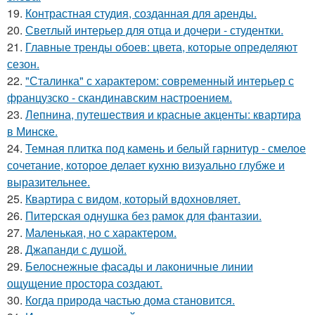
19.
Контрастная студия, созданная для аренды.
20.
Светлый интерьер для отца и дочери - студентки.
21.
Главные тренды обоев: цвета, которые определяют
сезон.
22.
"Сталинка" с характером: современный интерьер с
французско - скандинавским настроением.
23.
Лепнина, путешествия и красные акценты: квартира
в Минске.
24.
Темная плитка под камень и белый гарнитур - смелое
сочетание, которое делает кухню визуально глубже и
выразительнее.
25.
Квартира с видом, который вдохновляет.
26.
Питерская однушка без рамок для фантазии.
27.
Маленькая, но с характером.
28.
Джапанди с душой.
29.
Белоснежные фасады и лаконичные линии
ощущение простора создают.
30.
Когда природа частью дома становится.