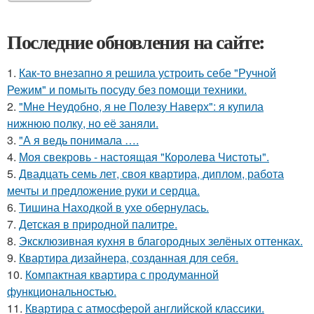
Последние обновления на сайте:
1.
Как-то внезапно я решила устроить себе "Ручной
Режим" и помыть посуду без помощи техники.
2.
"Мне Неудобно, я не Полезу Наверх": я купила
нижнюю полку, но её заняли.
3.
"А я ведь понимала ….
4.
Моя свекровь - настоящая "Королева Чистоты".
5.
Двадцать семь лет, своя квартира, диплом, работа
мечты и предложение руки и сердца.
6.
Тишина Находкой в ухе обернулась.
7.
Детская в природной палитре.
8.
Эксклюзивная кухня в благородных зелёных оттенках.
9.
Квартира дизайнера, созданная для себя.
10.
Компактная квартира с продуманной
функциональностью.
11.
Квартира с атмосферой английской классики.