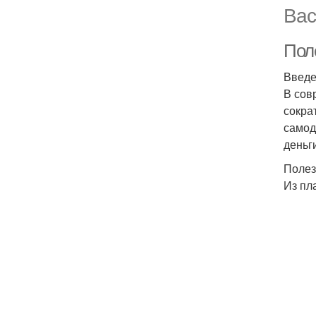
Вас
Пол
Введ
В сов
сокра
самод
деньг
Полез
Из пл