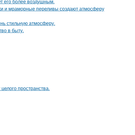
ет его более воздушным.
енки и мраморные переливы создают атмосферу
ень стильную атмосферу.
тво в быту.
 целого пространства.