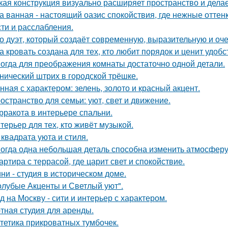
кая конструкция визуально расширяет пространство и дела
а ванная - настоящий оазис спокойствия, где нежные отт
сти и расслабления.
о дуэт, который создаёт современную, выразительную и оч
а кровать создана для тех, кто любит порядок и ценит удобс
огда для преображения комнаты достаточно одной детали.
нический штрих в городской трёшке.
нная с характером: зелень, золото и красный акцент.
остранство для семьи: уют, свет и движение.
рракота в интерьере спальни.
терьер для тех, кто живёт музыкой.
 квадрата уюта и стиля.
огда одна небольшая деталь способна изменить атмосферу
артира с террасой, где царит свет и спокойствие.
ни - студия в историческом доме.
олубые Акценты и Светлый уют".
д на Москву - сити и интерьер с характером.
тная студия для аренды.
тетика прикроватных тумбочек.