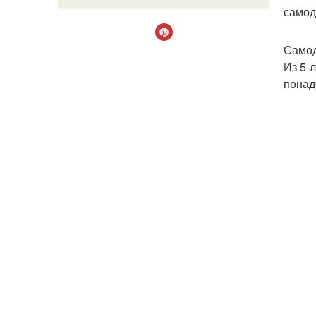
самод
Самод
Из 5-
понад