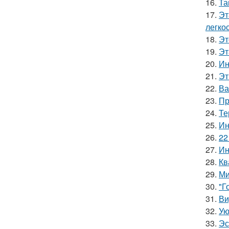
16.
Та
17.
Эт
легко
18.
Эт
19.
Эт
20.
Ин
21.
Эт
22.
Ва
23.
Пр
24.
Те
25.
Ин
26.
22
27.
Ин
28.
Кв
29.
Ми
30.
"Г
31.
Ви
32.
Ую
33.
Эс