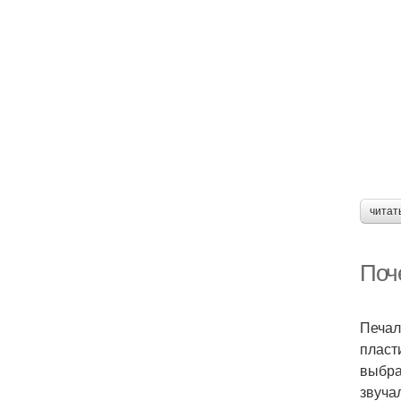
читат
Поч
Печал
пласт
выбра
звуча