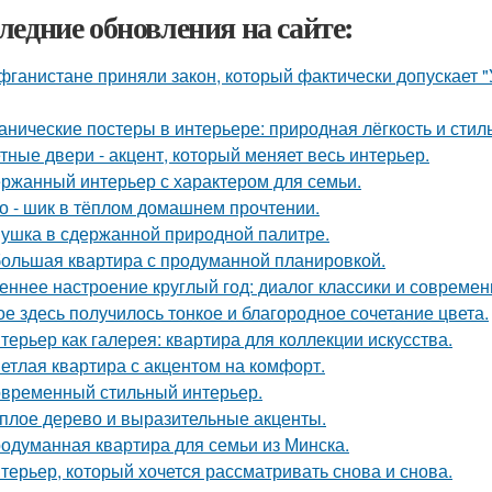
ледние обновления на сайте:
фганистане приняли закон, который фактически допускает 
анические постеры в интерьере: природная лёгкость и стиль
тные двери - акцент, который меняет весь интерьер.
ржанный интерьер с характером для семьи.
о - шик в тёплом домашнем прочтении.
ушка в сдержанной природной палитре.
ольшая квартира с продуманной планировкой.
еннее настроение круглый год: диалог классики и современ
ое здесь получилось тонкое и благородное сочетание цвета.
терьер как галерея: квартира для коллекции искусства.
етлая квартира с акцентом на комфорт.
временный стильный интерьер.
плое дерево и выразительные акценты.
одуманная квартира для семьи из Минска.
терьер, который хочется рассматривать снова и снова.