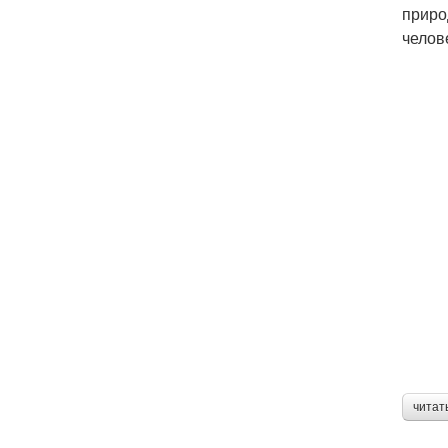
приро
челов
читат