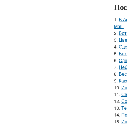
Пос
1.
В А
Mail.
2.
Бот
3.
Цве
4.
Сде
5.
Бох
6.
Одн
7.
Неб
8.
Вес
9.
Как
10.
Ин
11.
Св
12.
Со
13.
Тё
14.
Пр
15.
Ин