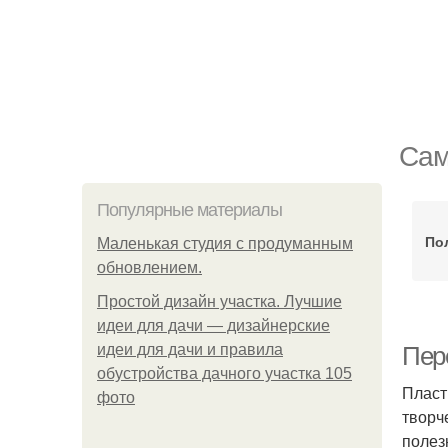
Сам
Популярные материалы
По
Маленькая студия с продуманным
обновлением.
Простой дизайн участка. Лучшие
идеи для дачи — дизайнерские
идеи для дачи и правила
Пер
обустройства дачного участка 105
Пласт
фото
творч
полез