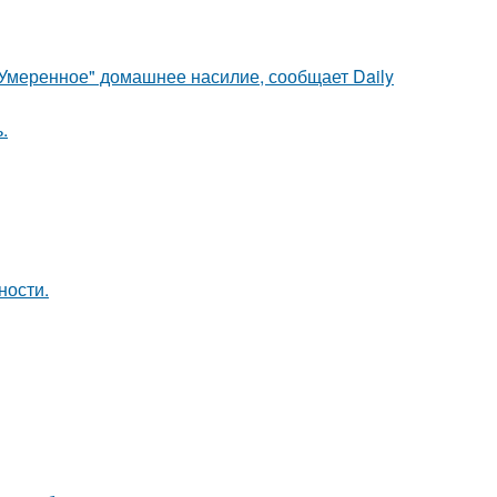
"Умеренное" домашнее насилие, сообщает Daily
.
ности.