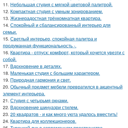
11.
Небольшая студия с мягкой цветовой палитрой.
12.
Компактная студия с умным зонированием.
13.
Жизнерадостная трёхкомнатная квартира.
14.
Спокойный и сбалансированный интерьер для
семьи.
15.
Светлый интерьер, спокойная палитра и
продуманная функциональность -.
16.
Квартира - отпуск: комфорт, который хочется увезти с
собой.
17.
Вдохновение в деталях.
18.
Маленькая студия с большим характером.
19.
Природная гармония и свет.
20.
Обычный предмет мебели превратился в акцентный
элемент интерьера.
21.
Студия с четырьмя окнами.
22.
Вдохновение шинуазри стилем.
23.
20 квадратов - и как много уюта удалось вместить!
24.
Квартира для коллекционеров.
25.
Турецкий дух в современном пространстве.