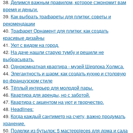
38.
Делимся важным правилом, которое сэкономит вам
время и деньги.
39.
Как выбрать трафареты для плитки: советы и
рекомендации
40.
Трафарет Орнамент для плитки: как создать
красивые дизайны
41.
Уют с видом на город.
42.
На даче нашли старую тумбу и решили не
выбрасывать.
43.
Однокомнатная квартира - музей Шерлока Холмса.
44.
Элегантность и шарм: как создать кухню и столовую
во французском стиле
45.
Тёплый интерьер для молодой пары.
46.
Квартира для аренды, но с заботой.
47.
Квартира с акцентом на уют и творчество.
48.
Headlines:
49.
Когда каждый сантиметр на счету, важно продумать
хранение.
50.
Поделки из бутылок: 5 мастерpieces для дома и сада