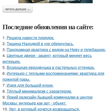
читать дальше →
Последние обновления на сайте:
1.
Решила навести порядок.
2.
Тишина Находкой в ухе обернулась.
3.
Панорамная квартира с видом на Неву и телебашню.
4.
Цветные двери - акцент, который меняет весь
интерьер.
5.
Воздушная евродвушка в пастельных оттенках.
6.
Интерьер с теплыми воспоминаниями: квартира для
пожилой пары.
7.
Идея для большой кухни.
8.
Тёплый минимализм с характером.
9.
Яркий редизайн бывшей коммуналки в центре
Москвы: интерьер как арт - объект.
10.
Уют, в который хочется возвращаться.