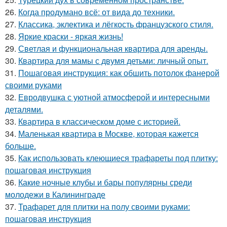
26.
Когда продумано всё: от вида до техники.
27.
Классика, эклектика и лёгкость французского стиля.
28.
Яркие краски - яркая жизнь!
29.
Светлая и функциональная квартира для аренды.
30.
Квартира для мамы с двумя детьми: личный опыт.
31.
Пошаговая инструкция: как обшить потолок фанерой
своими руками
32.
Евродвушка с уютной атмосферой и интересными
деталями.
33.
Квартира в классическом доме с историей.
34.
Маленькая квартира в Москве, которая кажется
больше.
35.
Как использовать клеющиеся трафареты под плитку:
пошаговая инструкция
36.
Какие ночные клубы и бары популярны среди
молодежи в Калининграде
37.
Трафарет для плитки на полу своими руками:
пошаговая инструкция