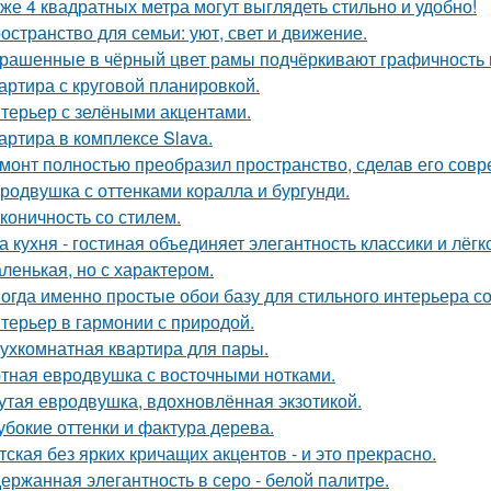
же 4 квадратных метра могут выглядеть стильно и удобно!
остранство для семьи: уют, свет и движение.
рашенные в чёрный цвет рамы подчёркивают графичность 
артира с круговой планировкой.
терьер с зелёными акцентами.
артира в комплексе Slava.
монт полностью преобразил пространство, сделав его сов
родвушка с оттенками коралла и бургунди.
коничность со стилем.
а кухня - гостиная объединяет элегантность классики и лёгк
ленькая, но с характером.
огда именно простые обои базу для стильного интерьера с
терьер в гармонии с природой.
ухкомнатная квартира для пары.
тная евродвушка с восточными нотками.
утая евродвушка, вдохновлённая экзотикой.
убокие оттенки и фактура дерева.
тская без ярких кричащих акцентов - и это прекрасно.
ержанная элегантность в серо - белой палитре.