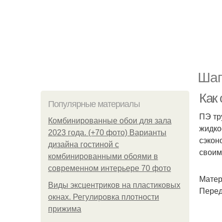
Шаг
Как
Популярные материалы
ПЭ тр
Комбинированные обои для зала
жидко
2023 года. (+70 фото) Варианты
сэкон
дизайна гостиной с
своим
комбинированными обоями в
современном интерьере 70 фото
Матер
Виды эксцентриков на пластиковых
Перед
окнах. Регулировка плотности
прижима