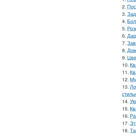
2.
Пос
3.
Зад
4.
Бол
5.
Роз
6.
Дар
7.
Зав
8.
Дом
9.
Цве
10.
Кв
11.
Кв
12.
Му
13.
Ло
стиль
14.
Ую
15.
Кв
16.
Ра
17.
Эт
18.
Та