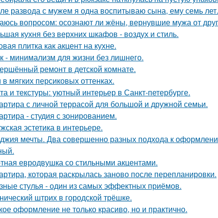
ле развода с мужем я одна воспитываю сына, ему семь лет
аюсь вопросом: осознают ли жёны, вернувшие мужа от друго
ьшая кухня без верхних шкафов - воздух и стиль.
овая плитка как акцент на кухне.
к - минимализм для жизни без лишнего.
ершённый ремонт в детской комнате.
 в мягких персиковых оттенках.
та и текстуры: уютный интерьер в Санкт-петербурге.
артира с личной террасой для большой и дружной семьи.
артира - студия с зонированием.
жская эстетика в интерьере.
джия мечты. Два совершенно разных подхода к оформлени
ный.
тная евродвушка со стильными акцентами.
артира, которая раскрылась заново после перепланировки.
зные стулья - один из самых эффектных приёмов.
нический штрих в городской трёшке.
кое оформление не только красиво, но и практично.