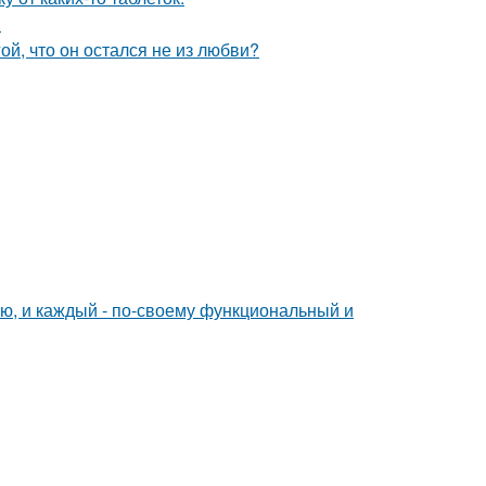
.
й, что он остался не из любви?
ю, и каждый - по-своему функциональный и