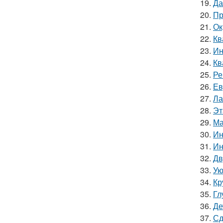
19.
Да
20.
Пр
21.
Ок
22.
Кв
23.
Ин
24.
Кв
25.
Ре
26.
Ев
27.
Ла
28.
Эт
29.
Ма
30.
Ин
31.
Ин
32.
Дв
33.
Ую
34.
Кр
35.
Гл
36.
Де
37.
Сд