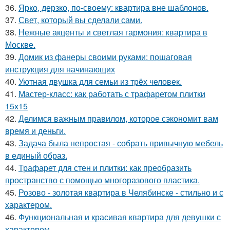
36.
Ярко, дерзко, по-своему: квартира вне шаблонов.
37.
Свет, который вы сделали сами.
38.
Нежные акценты и светлая гармония: квартира в
Москве.
39.
Домик из фанеры своими руками: пошаговая
инструкция для начинающих
40.
Уютная двушка для семьи из трёх человек.
41.
Мастер-класс: как работать с трафаретом плитки
15х15
42.
Делимся важным правилом, которое сэкономит вам
время и деньги.
43.
Задача была непростая - собрать привычную мебель
в единый образ.
44.
Трафарет для стен и плитки: как преобразить
пространство с помощью многоразового пластика.
45.
Розово - золотая квартира в Челябинске - стильно и с
характером.
46.
Функциональная и красивая квартира для девушки с
характером.