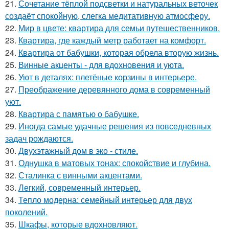
21.
Сочетание тёплой подсветки и натуральных веточек
создаёт спокойную, слегка медитативную атмосферу.
22.
Мир в цвете: квартира для семьи путешественников.
23.
Квартира, где каждый метр работает на комфорт.
24.
Квартира от бабушки, которая обрела вторую жизнь.
25.
Винные акценты - для вдохновения и уюта.
26.
Уют в деталях: плетёные корзины в интерьере.
27.
Преображение деревянного дома в современный
уют.
28.
Квартира с памятью о бабушке.
29.
Иногда самые удачные решения из повседневных
задач рождаются.
30.
Двухэтажный дом в эко - стиле.
31.
Однушка в матовых тонах: спокойствие и глубина.
32.
Сталинка с винными акцентами.
33.
Легкий, современный интерьер.
34.
Тепло модерна: семейный интерьер для двух
поколений.
35.
Шкафы, которые вдохновляют.