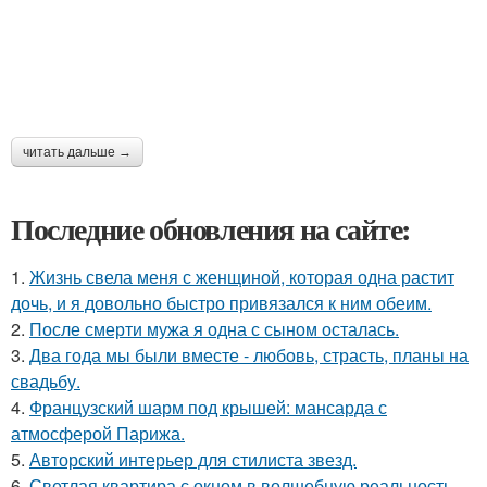
читать дальше →
Последние обновления на сайте:
1.
Жизнь свела меня с женщиной, которая одна растит
дочь, и я довольно быстро привязался к ним обеим.
2.
После смерти мужа я одна с сыном осталась.
3.
Два года мы были вместе - любовь, страсть, планы на
свадьбу.
4.
Французский шарм под крышей: мансарда с
атмосферой Парижа.
5.
Авторский интерьер для стилиста звезд.
6.
Светлая квартира с окном в волшебную реальность.