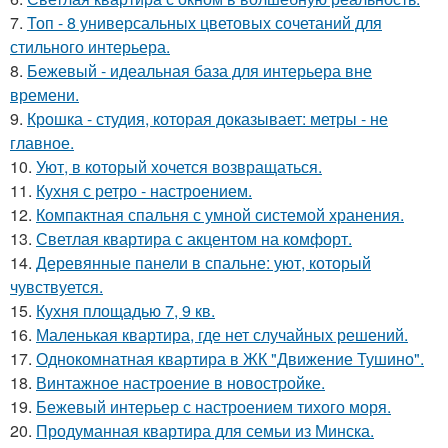
7.
Топ - 8 универсальных цветовых сочетаний для
стильного интерьера.
8.
Бежевый - идеальная база для интерьера вне
времени.
9.
Крошка - студия, которая доказывает: метры - не
главное.
10.
Уют, в который хочется возвращаться.
11.
Кухня с ретро - настроением.
12.
Компактная спальня с умной системой хранения.
13.
Светлая квартира с акцентом на комфорт.
14.
Деревянные панели в спальне: уют, который
чувствуется.
15.
Кухня площадью 7, 9 кв.
16.
Маленькая квартира, где нет случайных решений.
17.
Однокомнатная квартира в ЖК "Движение Тушино".
18.
Винтажное настроение в новостройке.
19.
Бежевый интерьер с настроением тихого моря.
20.
Продуманная квартира для семьи из Минска.