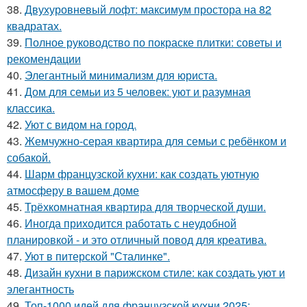
38.
Двухуровневый лофт: максимум простора на 82
квадратах.
39.
Полное руководство по покраске плитки: советы и
рекомендации
40.
Элегантный минимализм для юриста.
41.
Дом для семьи из 5 человек: уют и разумная
классика.
42.
Уют с видом на город.
43.
Жемчужно-серая квартира для семьи с ребёнком и
собакой.
44.
Шарм французской кухни: как создать уютную
атмосферу в вашем доме
45.
Трёхкомнатная квартира для творческой души.
46.
Иногда приходится работать с неудобной
планировкой - и это отличный повод для креатива.
47.
Уют в питерской "Сталинке".
48.
Дизайн кухни в парижском стиле: как создать уют и
элегантность
49.
Топ-1000 идей для французской кухни 2025: