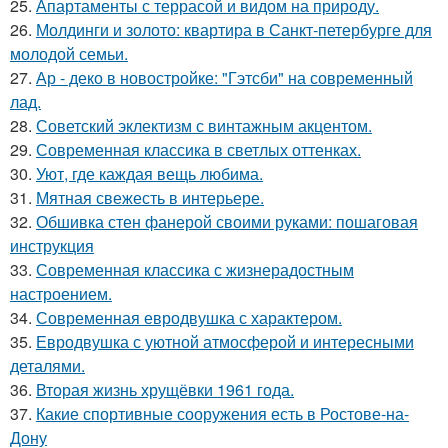
25.
Апартаменты с террасой и видом на природу.
26.
Молдинги и золото: квартира в Санкт-петербурге для
молодой семьи.
27.
Ар - деко в новостройке: "Гэтсби" на современный
лад.
28.
Советский эклектизм с винтажным акцентом.
29.
Современная классика в светлых оттенках.
30.
Уют, где каждая вещь любима.
31.
Мятная свежесть в интерьере.
32.
Обшивка стен фанерой своими руками: пошаговая
инструкция
33.
Современная классика с жизнерадостным
настроением.
34.
Современная евродвушка с характером.
35.
Евродвушка с уютной атмосферой и интересными
деталями.
36.
Вторая жизнь хрущёвки 1961 года.
37.
Какие спортивные сооружения есть в Ростове-на-
Дону