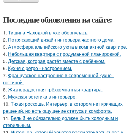
Последние обновления на сайте:
1.
Тишина Находкой в ухе обернулась.
2.
Потрясающий дизайн интерьера частного дома.
3.
Атмосфера альпийского уюта в компактной квартире.
4.
Небольшая квартира с продуманной планировкой.
5.
Детская, которая растёт вместе с ребёнком.
6.
Кухня с ретро - настроением.
7.
Французское настроение в современной кухне -
гостиной.
8.
Жизнерадостная трёхкомнатная квартира.
9.
Мужская эстетика в интерьере.
10.
Тихая роскошь. Интерьер, в котором нет кричащих
решений, но есть ощущение статуса и комфорта.
11.
Белый не обязательно должен быть холодным и
стерильным.
12.
Интерьер, который хочется рассматривать снова и