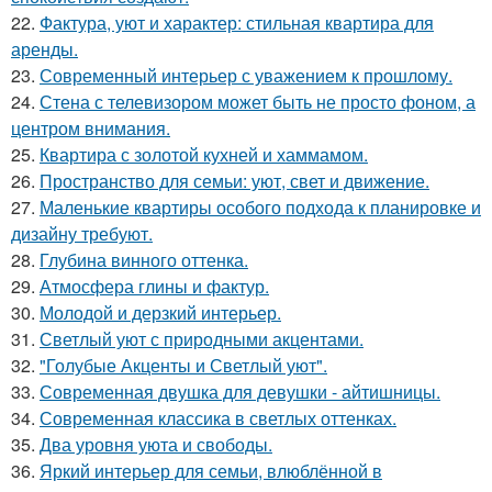
22.
Фактура, уют и характер: стильная квартира для
аренды.
23.
Современный интерьер с уважением к прошлому.
24.
Стена с телевизором может быть не просто фоном, а
центром внимания.
25.
Квартира с золотой кухней и хаммамом.
26.
Пространство для семьи: уют, свет и движение.
27.
Маленькие квартиры особого подхода к планировке и
дизайну требуют.
28.
Глубина винного оттенка.
29.
Атмосфера глины и фактур.
30.
Молодой и дерзкий интерьер.
31.
Светлый уют с природными акцентами.
32.
"Голубые Акценты и Светлый уют".
33.
Современная двушка для девушки - айтишницы.
34.
Современная классика в светлых оттенках.
35.
Два уровня уюта и свободы.
36.
Яркий интерьер для семьи, влюблённой в