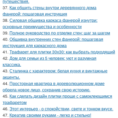
путешествия.
37.
Как обшить стены внутри деревянного дома
фанерой: пошаговая инструкция
38.
Силовая обшивка каркаса фанерой изнутри:
основные преимущества и особенности
39.
Полное руководство по отделке стен: шаг за шагом
40.
Обшивка внутренних стен фанерой: пошаговая
инструкция для каркасного дома
41.
Трафарет для плитки 30х30: как выбрать подходящий
42.
Дом для семьи из 5 человек: уют и разумная
классика.
43.
Сталинка с характером: белая кухня и винтажные
акценты.
44.
Просторная квартира в дореволюционном доме
обрела новое лицо, сохранив свою историю.
45.
Как сделать дизайн плитки проще с самоклеющимся
трафаретом
46.
Этот интерьер - о спокойствии, свете и тонком вкусе.
47.
Креатив своими руками - легко и стильно!