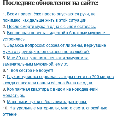
Последние обновления на сайте:
1.
Всем привет. Уже просто опускаются руки, не
понимаю, как дальше жить в этой ситуации.
2.
После смерти мужа я одна с сыном осталась.
3.
Брошенная невеста сиделкой к богатому мужчине …
устроилась.
4.
Задаюсь вопросом: осознают ли жёны, вернувшие
мужа от другой, что он остался не из любви?
5.
Мне 30 лет, уже пять лет как я замужем за
замечательным мужчиной, ему 35.
6.
"Твоя сестра не ворует!
7.
Глухая туристка сорвалась с горы почти на 700 метров
- когда спасатели нашли её, она была не одна.
8.
Компактная квартира с видом на новодевичий
монастырь.
9.
Маленькая кухня с большим характером.
10.
Натуральные материалы, много света, спокойные
оттенки.