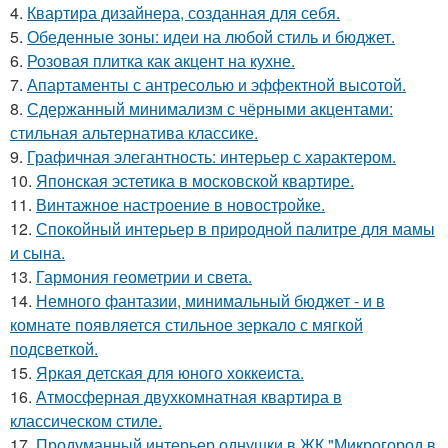
4.
Квартира дизайнера, созданная для себя.
5.
Обеденные зоны: идеи на любой стиль и бюджет.
6.
Розовая плитка как акцент на кухне.
7.
Апартаменты с антресолью и эффектной высотой.
8.
Сдержанный минимализм с чёрными акцентами:
стильная альтернатива классике.
9.
Графичная элегантность: интерьер с характером.
10.
Японская эстетика в московской квартире.
11.
Винтажное настроение в новостройке.
12.
Спокойный интерьер в природной палитре для мамы
и сына.
13.
Гармония геометрии и света.
14.
Немного фантазии, минимальный бюджет - и в
комнате появляется стильное зеркало с мягкой
подсветкой.
15.
Яркая детская для юного хоккеиста.
16.
Атмосферная двухкомнатная квартира в
классическом стиле.
17.
Продуманный интерьер однушки в ЖК "Микрогород в