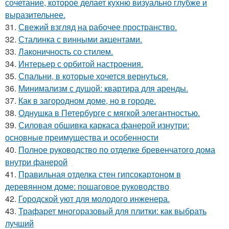
сочетание, которое делает кухню визуально глубже и
выразительнее.
31.
Свежий взгляд на рабочее пространство.
32.
Сталинка с винными акцентами.
33.
Лаконичность со стилем.
34.
Интерьер с орбитой настроения.
35.
Спальни, в которые хочется вернуться.
36.
Минимализм с душой: квартира для аренды.
37.
Как в загородном доме, но в городе.
38.
Однушка в Петербурге с мягкой элегантностью.
39.
Силовая обшивка каркаса фанерой изнутри:
основные преимущества и особенности
40.
Полное руководство по отделке бревенчатого дома
внутри фанерой
41.
Правильная отделка стен гипсокартоном в
деревянном доме: пошаговое руководство
42.
Городской уют для молодого инженера.
43.
Трафарет многоразовый для плитки: как выбрать
лучший