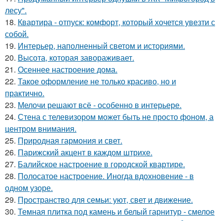
лесу".
18.
Квартира - отпуск: комфорт, который хочется увезти с
собой.
19.
Интерьер, наполненный светом и историями.
20.
Высота, которая завораживает.
21.
Осеннее настроение дома.
22.
Такое оформление не только красиво, но и
практично.
23.
Мелочи решают всё - особенно в интерьере.
24.
Стена с телевизором может быть не просто фоном, а
центром внимания.
25.
Природная гармония и свет.
26.
Парижский акцент в каждом штрихе.
27.
Балийское настроение в городской квартире.
28.
Полосатое настроение. Иногда вдохновение - в
одном узоре.
29.
Пространство для семьи: уют, свет и движение.
30.
Темная плитка под камень и белый гарнитур - смелое