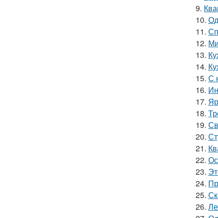
9.
Ква
10.
Од
11.
Сп
12.
Ми
13.
Ку
14.
Ку
15.
С 
16.
Ин
17.
Яр
18.
Тр
19.
Св
20.
Ст
21.
Кв
22.
Ос
23.
Эт
24.
Пр
25.
Ск
26.
Ле