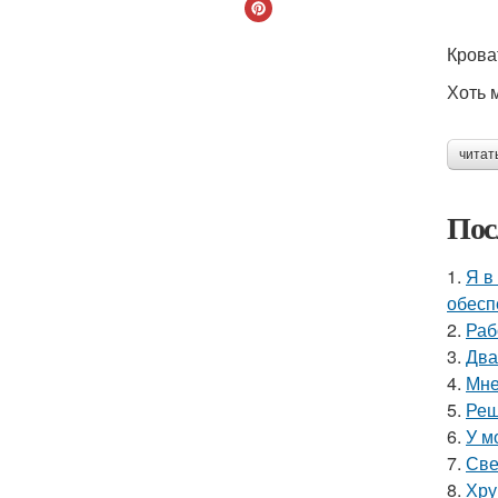
Крова
Хоть 
читат
Пос
1.
Я в
обесп
2.
Раб
3.
Два
4.
Мне
5.
Реш
6.
У м
7.
Све
8.
Хру