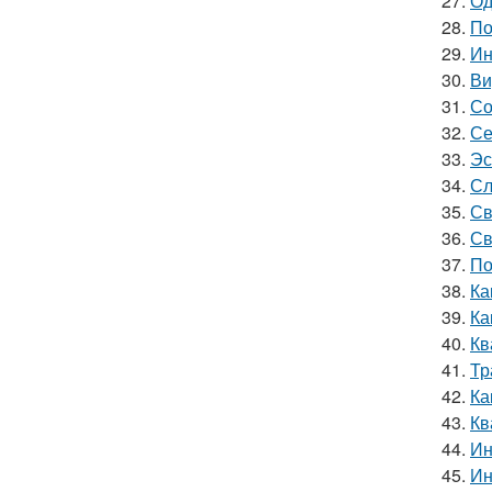
27.
Од
28.
По
29.
Ин
30.
Ви
31.
Со
32.
Се
33.
Эс
34.
Сл
35.
Св
36.
Св
37.
По
38.
Ка
39.
Ка
40.
Кв
41.
Тр
42.
Ка
43.
Кв
44.
Ин
45.
Ин