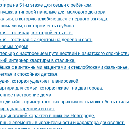
ртира на 51-м этаже для семьи с ребёнком.
нушка в типовой панельке для молодого доктора.
альня, в которую влюбляешься с первого взгляда.
нимализм, в котором есть глубина.
хня - гостиная, в которой есть всё.
хня - гостиная с акцентом на дерево и свет.
новым годом!
терьер с настроением путешествий и азиатского спокойств
кий интерьер квартиры в сталинке.
ёшка с винтажными акцентами и стеклоблоками фальконье.
етлая и спокойная детская.
удия, которая удивляет планировкой.
артира для семьи, которая живёт на два города.
еннее настроение дома.
от дизайн - пример того, как практичность может быть стиль
иродная гармония и свет.
андинавский характер в нижнем Новгороде.
пные элементы выразительности и характера добавляют.