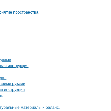
риятие пространства.
руками
овая инструкция
уве.
своими руками
ая инструкция
н.
туральные материалы и баланс.