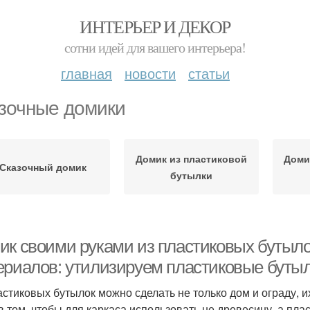
ИНТЕРЬЕР И ДЕКОР
сотни идей для вашего интерьера!
главная
новости
статьи
зочные домики
Домик из пластиковой
Доми
Сказочный домик
бутылки
ик своими руками из пластиковых бутыло
ериалов: утилизируем пластиковые буты
астиковых бутылок можно сделать не только дом и ограду, и
в том, чтобы для каркаса использовать не древесину, а пл