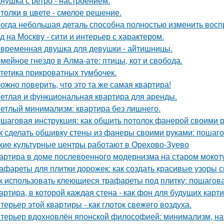
нушка с ретро - настроением.
толки в цвете - смелое решение.
огда небольшая деталь способна полностью изменить восп
д на Москву - сити и интерьер с характером.
временная двушка для девушки - айтишницы.
мейное гнездо в Алма-ате: птицы, кот и свобода.
тетика прикроватных тумбочек.
ожно поверить, что это та же самая квартира!
етлая и функциональная квартира для аренды.
етлый минимализм: квартира без лишнего.
шаговая инструкция: как обшить потолок фанерой своими 
к сделать обшивку стены из фанеры своими руками: пошаг
кие культурные центры работают в Орехово-Зуево
артира в доме послевоенного модернизма на старом мокот
афареты для плитки дорожек: как создать красивые узоры 
к использовать клеющиеся трафареты под плитку: пошагов
артира, в которой каждая стена - как фон для будущих карти
терьер этой квартиры - как глоток свежего воздуха.
терьер вдохновлён японской философией: минимализм, на