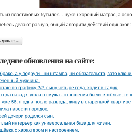
ть из пластиковых бутылок… нужен хороший матрас, а осн
мебель делают разную, общий алгоритм действий одинаков:
ь дальше →
ледние обновления на сайте:
 браке, а у подруги - ни штампа, ни обязательств, зато ключ
еченный мужчина.
отаю по графику 2/2, сыну четыре года, ходит в садик.
 года назад я ушла от мужа - отношения были тяжёлые, тер
 уже 56, я одна после развода, живу в старенькой квартире 
ила навести порядок.
оей дочери родился сын.
тлый интерьер как универсальная база для жизни.
щёвка с характером и настроением.