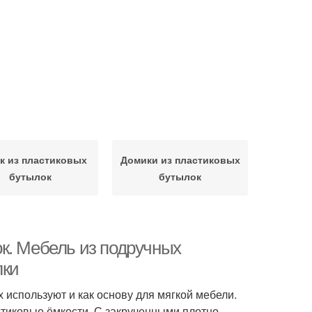
к из пластиковых
Домики из пластиковых
бутылок
бутылок
к. Мебель из подручных
лки
х используют и как основу для мягкой мебели.
астиковые ёмкости. С закрученными плотно