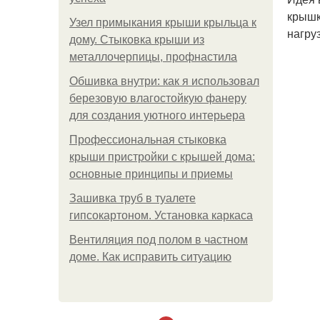
крышк
Узел примыкания крыши крыльца к
нагруз
дому. Стыковка крыши из
металлочерпицы, профнастила
Обшивка внутри: как я использовал
березовую влагостойкую фанеру
для создания уютного интерьера
Профессиональная стыковка
крыши пристройки с крышей дома:
основные принципы и приемы
Зашивка труб в туалете
гипсокартоном. Установка каркаса
Вентиляция под полом в частном
доме. Как исправить ситуацию