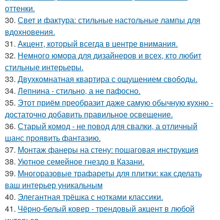
оттенки.
30.
Свет и фактура: стильные настольные лампы для
вдохновения.
31.
Акцент, который всегда в центре внимания.
32.
Немного юмора для дизайнеров и всех, кто любит
стильные интерьеры.
33.
Двухкомнатная квартира с ощущением свободы.
34.
Лепнина - стильно, а не пафосно.
35.
Этот приём преобразит даже самую обычную кухню -
достаточно добавить правильное освещение.
36.
Старый комод - не повод для свалки, а отличный
шанс проявить фантазию.
37.
Монтаж фанеры на стену: пошаговая инструкция
38.
Уютное семейное гнездо в Казани.
39.
Многоразовые трафареты для плитки: как сделать
ваш интерьер уникальным
40.
Элегантная трёшка с нотками классики.
41.
Чёрно-белый ковер - трендовый акцент в любой