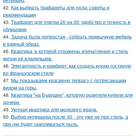
интерьер.
42.
Как выбрать трафареты для пола: советы и
рекомендации
43.
Трафарет для плитки 20 на 20: удобство и точность в
облицовке
44.
Задача была непростая - собрать привычную мебель
в единый образ.
45.
Квартира, в которой отражены впечатления и стиль
жизни её владельцев.
46.
Элегантность и комфорт: как создать кухню-гостиную
во французском стиле
47.
Мы показываем красивую террасу с потрясающим
видом на горы.
48.
Квартира "на Будущее", которую родители купили для
дочери.
49.
Уютная квартира для молодого врача.
50.
Выбор интерьера после 30 - это уже не про стиль, а
про где будет скапливаться пыль.