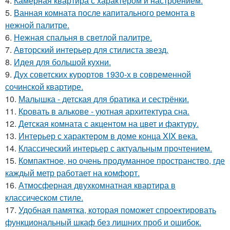
4.
Камерная квартира с характером и настроением.
5.
Ванная комната после капитального ремонта в
нежной палитре.
6.
Нежная спальня в светлой палитре.
7.
Авторский интерьер для стилиста звезд.
8.
Идея для большой кухни.
9.
Дух советских курортов 1930-х в современной
сочинской квартире.
10.
Малышка - детская для братика и сестрёнки.
11.
Кровать в алькове - уютная архитектура сна.
12.
Детская комната с акцентом на цвет и фактуру.
13.
Интерьер с характером в доме конца XIX века.
14.
Классический интерьер с актуальным прочтением.
15.
Компактное, но очень продуманное пространство, где
каждый метр работает на комфорт.
16.
Атмосферная двухкомнатная квартира в
классическом стиле.
17.
Удобная памятка, которая поможет спроектировать
функциональный шкаф без лишних проб и ошибок.