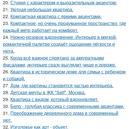
20.
Студия с характером и выразительным акцентом.
21.
Уютная небольшая квартира.
22.
Компактная квартира с яркими акцентами.
23.
Компактное, но очень продуманное пространство, где
каждый метр работает на комфорт.
24.
Нежно-розовое вдохновение. Интерьер в мягкой,
романтичной палитре создаёт ощущение лёгкости и
уюта.
25.
Когда всё важное спрятано за аккуратными
фасадами, интерьер сразу выглядит чище и дороже.
26.
Квартира в историческом доме для семьи с ребенком
и собакой.
27.
Дом, где картины становятся частью интерьера.
28.
Детская мечты в ЖК "Self", Москва.
29.
Квартира с видом, который вдохновляет.
30.
Бело - голубая классика с современными акцентами.
31.
Преображение деревянного дома в современный
уют.
32.
Изголовье как арт - объект.