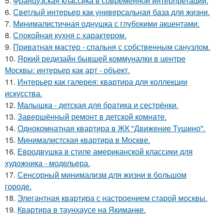
5.
Французская классика в современной интерпретации.
6.
Светлый интерьер как универсальная база для жизни.
7.
Минималистичная однушка с глубокими акцентами.
8.
Спокойная кухня с характером.
9.
Приватная мастер - спальня с собственным санузлом.
10.
Яркий редизайн бывшей коммуналки в центре
Москвы: интерьер как арт - объект.
11.
Интерьер как галерея: квартира для коллекции
искусства.
12.
Малышка - детская для братика и сестрёнки.
13.
Завершённый ремонт в детской комнате.
14.
Однокомнатная квартира в ЖК "Движение Тушино".
15.
Минималистская квартира в Москве.
16.
Евродвушка в стиле американской классики для
художника - модельера.
17.
Сенсорный минимализм для жизни в большом
городе.
18.
Элегантная квартира с настроением старой москвы.
19.
Квартира в таунхаусе на Якиманке.