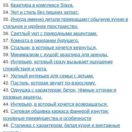
33.
Квартира в комплексе Slava.
34.
Уют и стиль без лишних затрат.
35.
Иногда именно детали превращают обычную кухню в
стильное и удобное пространство.
36.
Светлый уют с природными акцентами.
37.
Комната в ожидании будущего.
38.
Спальни, в которые хочется вернуться.
39.
Минимализм с душой: квартира для аренды.
40.
Интерьер, который сразу вызывает ощущение
спокойствия и уюта.
41.
Уютный интерьер для семьи с детьми.
42.
Пастель, которая звучит по-взрослому.
43.
Однушка с характером: бетон, тёмные оттенки и
розовые акценты.
44.
Интерьер, в который хочется возвращаться.
45.
Силовая обшивка каркаса фанерой изнутри:
основные преимущества и особенности
46.
Сталинка с характером: белая кухня и винтажные