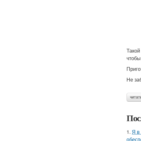
Такой
чтобы
Приго
Не заб
читат
Пос
1.
Я в
обесп