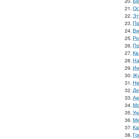
20.
Бю
21.
Ос
22.
Эт
23.
Пр
24.
Ви
25.
Ро
26.
Пр
27.
Кв
28.
На
29.
Ин
30.
Жу
31.
Не
32.
Де
33.
Ак
34.
Мо
35.
Ун
36.
Мя
37.
Ка
38.
Го