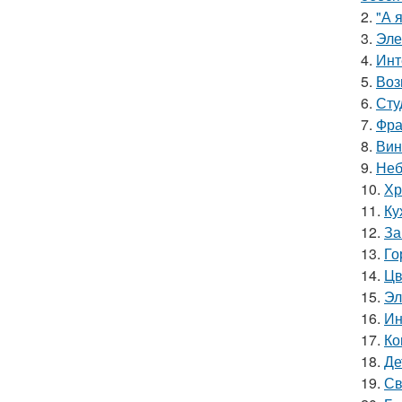
2.
"А 
3.
Эле
4.
Инт
5.
Воз
6.
Сту
7.
Фра
8.
Вин
9.
Неб
10.
Хр
11.
Ку
12.
За
13.
Го
14.
Цв
15.
Эл
16.
Ин
17.
Ко
18.
Де
19.
Св