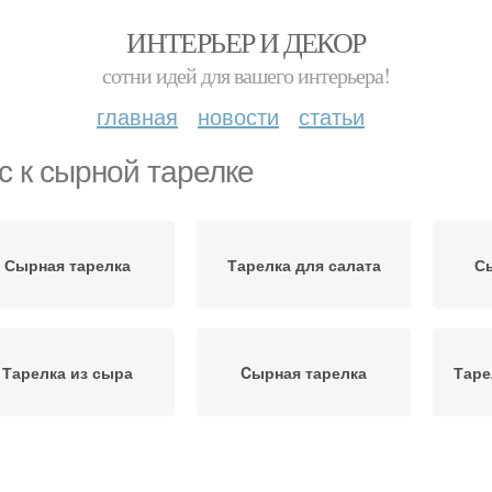
ИНТЕРЬЕР И ДЕКОР
сотни идей для вашего интерьера!
главная
новости
статьи
с к сырной тарелке
Сырная тарелка
Тарелка для салата
С
Тарелка из сыра
Cырная тарелка
Таре
арелка с фруктами