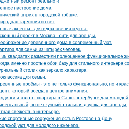
джетный ремонт реально -!
еннее настроение дома.
нический штрих в городской трёшке.
иродная гармония и свет.
нные акценты - для вдохновения и уюта.
скошный проект в Москва - сити для аренды.
еображение деревянного дома в современный уют.
артира для семьи из четырёх человек.
 38 квадратах разместили полноценное функциональное жи
огда именно простые обои базу для стильного интерьера с
рнальный столик как зеркало характера.
оклассика для семьи.
ревянные проёмы - это не только функционально, но и крас
цент, который всегда в центре внимания.
лдинги и золото: квартира в Санкт-петербурге для молодой
иверсальный, но не скучный: стильная двушка для аренды.
тная свежесть в интерьере.
кие спортивные сооружения есть в Ростове-на-Дону
родской уют для молодого инженера.