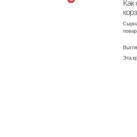
Как
кор
Сырна
повар
Выгля
Эта к