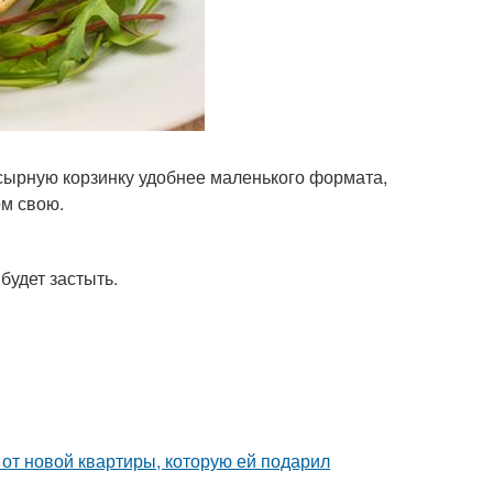
 сырную корзинку удобнее маленького формата,
ом свою.
 будет застыть.
и от новой квартиры, которую ей подарил