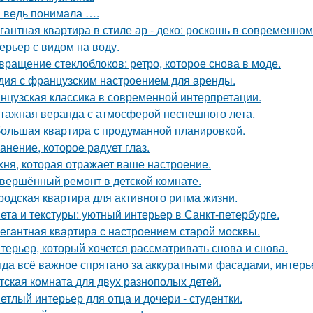
я ведь понимала ….
гантная квартира в стиле ар - деко: роскошь в современном
ерьер с видом на воду.
вращение стеклоблоков: ретро, которое снова в моде.
дия с французским настроением для аренды.
нцузская классика в современной интерпретации.
тажная веранда с атмосферой неспешного лета.
ольшая квартира с продуманной планировкой.
анение, которое радует глаз.
хня, которая отражает ваше настроение.
вершённый ремонт в детской комнате.
родская квартира для активного ритма жизни.
ета и текстуры: уютный интерьер в Санкт-петербурге.
егантная квартира с настроением старой москвы.
терьер, который хочется рассматривать снова и снова.
гда всё важное спрятано за аккуратными фасадами, интерь
тская комната для двух разнополых детей.
етлый интерьер для отца и дочери - студентки.