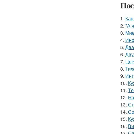
Пос
1.
Как
2.
"А 
3.
Мне
4.
Ино
5.
Два
6.
Дву
7.
Цве
8.
Тих
9.
Инт
10.
Ку
11.
Тё
12.
На
13.
Ст
14.
Со
15.
Ку
16.
Ви
17.
Сп