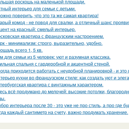
льшая роскошь на маленькой площади.
тный интерьер для семьи с детьми.
ожно поверить, что это та же самая квартира!
арый комод - не повод для свалки, а отличный шанс прояв
цент на красный: смелый интерьер.
сковская квартира с французским настроением.
рк - минимализм: строго, выразительно, удобно.
ощадь всего 1, 5 кв.
м для семьи из 5 человек: уют и разумная классика.
ильная спальня с гардеробной и акцентной стеной.
огда приходится работать с неудобной планировкой - и это
терьер кухни во французском стиле: как создать уют и элег
тербургская квартира с винтажным характером.
есь всё продумано до мелочей: высокие потолки, благород
ды.
бор интерьера после 30 - это уже не про стиль, а про где б
гда каждый сантиметр на счету, важно продумать хранение.