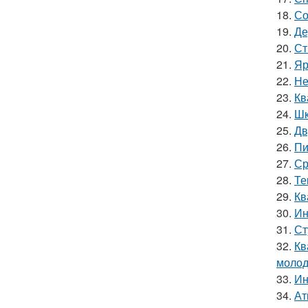
18.
Со
19.
Де
20.
Ст
21.
Яр
22.
Не
23.
Кв
24.
Шк
25.
Дв
26.
Пи
27.
Ср
28.
Те
29.
Кв
30.
Ин
31.
Ст
32.
Кв
молод
33.
Ин
34.
Ат