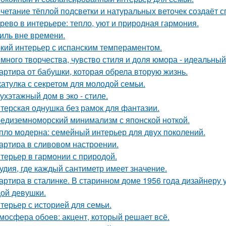
четание тёплой подсветки и натуральных веточек создаёт 
рево в интерьере: тепло, уют и природная гармония.
иль вне времени.
кий интерьер с испанским темпераментом.
много творчества, чувство стиля и доля юмора - идеальны
артира от бабушки, которая обрела вторую жизнь.
атулка с секретом для молодой семьи.
ухэтажный дом в эко - стиле.
терская однушка без рамок для фантазии.
едиземноморский минимализм с японской ноткой.
пло модерна: семейный интерьер для двух поколений.
артира в сливовом настроении.
терьер в гармонии с природой.
удия, где каждый сантиметр имеет значение.
артира в сталинке. В старинном доме 1956 года дизайнеру
ой девушки.
терьер с историей для семьи.
мосфера обоев: акцент, который решает всё.