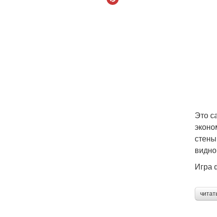
Это с
эконо
стены
видно
Игра 
читат