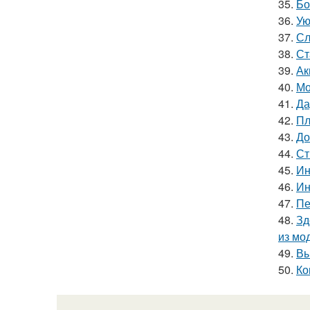
35.
Бо
36.
Ую
37.
Сл
38.
Ст
39.
Ак
40.
Мо
41.
Да
42.
Пл
43.
До
44.
Ст
45.
Ин
46.
Ин
47.
Пе
48.
Зд
из мо
49.
Вы
50.
Ко