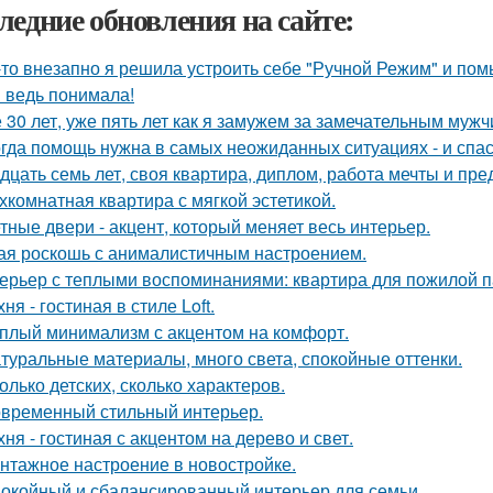
ледние обновления на сайте:
-то внезапно я решила устроить себе "Ручной Режим" и пом
я ведь понимала!
 30 лет, уже пять лет как я замужем за замечательным мужч
гда помощь нужна в самых неожиданных ситуациях - и спас
дцать семь лет, своя квартира, диплом, работа мечты и пре
хкомнатная квартира с мягкой эстетикой.
тные двери - акцент, который меняет весь интерьер.
ая роскошь с анималистичным настроением.
ерьер с теплыми воспоминаниями: квартира для пожилой п
хня - гостиная в стиле Loft.
плый минимализм с акцентом на комфорт.
туральные материалы, много света, спокойные оттенки.
олько детских, сколько характеров.
временный стильный интерьер.
хня - гостиная с акцентом на дерево и свет.
нтажное настроение в новостройке.
окойный и сбалансированный интерьер для семьи.