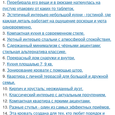
1.
Перебирала его вещи и в рюкзаке наткнулась на
пустую упаковку от каких-то таблеток.
2.
Эстетичный интерьер небольшой кухни - гостиной, где
каждая деталь работает на ощущение роскоши и уюта
одновременно.
3.
Компактная кухня в современном стиле.
4.
Уютный интерьер спальни с атмосферой спокойствия.
5.
Сдержанный минимализм с чёрными акцентами:
стильная альтернатива классике.
6.
Прекрасный дом снаружи и внутри.
7.
Кухня площадью 7, 9 кв.
8.
Зонирование кровати с помощью штор.
9.
Квартира с личной террасой для большой и дружной
семьи.
10.
Кирпич и хрусталь: неожиданный дуэт.
11.
Классический интерьер с актуальным прочтением.
12.
Компактная квартира с яркими акцентами.
13.
Разные стулья - один из самых эффектных приёмов.
14.
Эта кровать создана для тех, кто любит порядок и