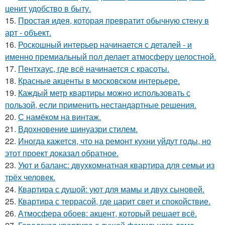
ценит удобство в быту.
15.
Простая идея, которая превратит обычную стену в
арт - объект.
16.
Роскошный интерьер начинается с деталей - и
именно премиальный пол делает атмосферу целостной.
17.
Пентхаус, где всё начинается с красоты.
18.
Красные акценты в московском интерьере.
19.
Каждый метр квартиры можно использовать с
пользой, если применить нестандартные решения.
20.
С намёком на винтаж.
21.
Вдохновение шинуазри стилем.
22.
Иногда кажется, что на ремонт кухни уйдут годы, но
этот проект доказал обратное.
23.
Уют и баланс: двухкомнатная квартира для семьи из
трёх человек.
24.
Квартира с душой: уют для мамы и двух сыновей.
25.
Квартира с террасой, где царит свет и спокойствие.
26.
Атмосфера обоев: акцент, который решает всё.