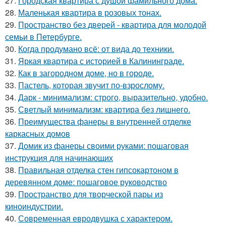
27.
Городская квартира с душой фамильного дома.
28.
Маленькая квартира в розовых тонах.
29.
Пространство без дверей - квартира для молодой
семьи в Петербурге.
30.
Когда продумано всё: от вида до техники.
31.
Яркая квартира с историей в Калининграде.
32.
Как в загородном доме, но в городе.
33.
Пастель, которая звучит по-взрослому.
34.
Дарк - минимализм: строго, выразительно, удобно.
35.
Светлый минимализм: квартира без лишнего.
36.
Преимущества фанеры в внутренней отделке
каркасных домов
37.
Домик из фанеры своими руками: пошаговая
инструкция для начинающих
38.
Правильная отделка стен гипсокартоном в
деревянном доме: пошаговое руководство
39.
Пространство для творческой пары из
киноиндустрии.
40.
Современная евродвушка с характером.