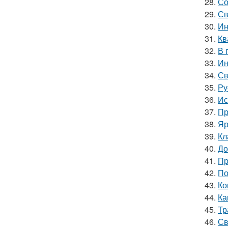
28.
Со
29.
Св
30.
Ин
31.
Кв
32.
В 
33.
Ин
34.
Св
35.
Ру
36.
Ис
37.
Пр
38.
Яр
39.
Кл
40.
До
41.
Пр
42.
По
43.
Ко
44.
Ка
45.
Тр
46.
Св