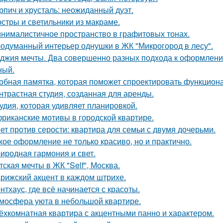
рпич и хрусталь: неожиданный дуэт.
стры и светильники из макраме.
нималистичное пространство в графитовых тонах.
одуманный интерьер однушки в ЖК "Микрогород в лесу".
джия мечты. Два совершенно разных подхода к оформлени
ный.
обная памятка, которая поможет спроектировать функцион
нтрастная студия, созданная для аренды.
удия, которая удивляет планировкой.
риканские мотивы в городской квартире.
ет против серости: квартира для семьи с двумя дочерьми.
кое оформление не только красиво, но и практично.
иродная гармония и свет.
тская мечты в ЖК "Self", Москва.
рижский акцент в каждом штрихе.
нтхаус, где всё начинается с красоты.
мосфера уюта в небольшой квартире.
ёхкомнатная квартира с акцентными панно и характером.