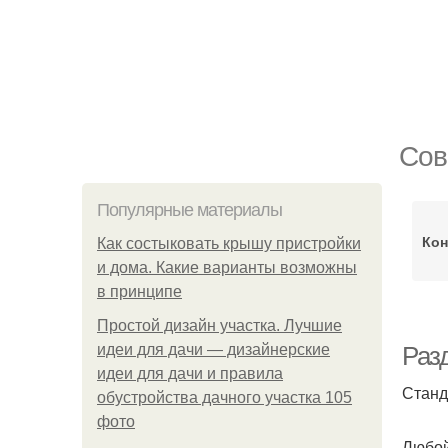
Сов
Популярные материалы
Кон
Как состыковать крышу пристройки
и дома. Какие варианты возможны
в принципе
Простой дизайн участка. Лучшие
идеи для дачи — дизайнерские
Раз
идеи для дачи и правила
Станд
обустройства дачного участка 105
фото
Любой