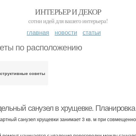
ИНТЕРЬЕР И ДЕКОР
сотни идей для вашего интерьера!
главная
новости
статьи
еты по расположению
структивные советы
дельный санузел в хрущевке. Планировка
артный санузел хрущевки занимает 3 кв. м при совмещенном
 ремонт начинается с удаления перегородки между санузло