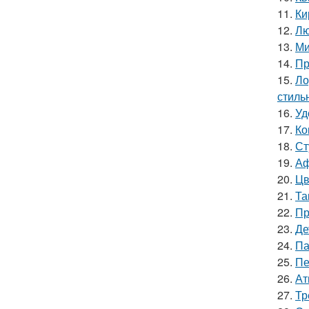
11.
Ки
12.
Лю
13.
Ми
14.
Пр
15.
Ло
стиль
16.
Уд
17.
Ко
18.
Ст
19.
Аф
20.
Цв
21.
Та
22.
Пр
23.
Де
24.
Па
25.
Пе
26.
Ат
27.
Тр