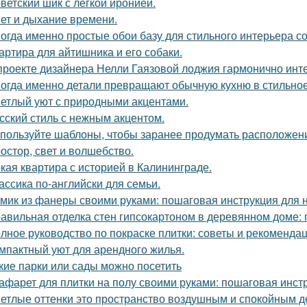
ветский шик с лёгкой иронией.
ет и дыхание времени.
огда именно простые обои базу для стильного интерьера с
артира для айтишника и его собаки.
проекте дизайнера Нелли Гаязовой лоджия гармонично инт
огда именно детали превращают обычную кухню в стильное
етлый уют с природными акцентами.
сский стиль с нежным акцентом.
пользуйте шаблоны, чтобы заранее продумать расположение
остор, свет и волшебство.
кая квартира с историей в Калининграде.
ассика по-английски для семьи.
мик из фанеры своими руками: пошаговая инструкция для
авильная отделка стен гипсокартоном в деревянном доме:
лное руководство по покраске плитки: советы и рекоменда
мпактный уют для арендного жилья.
кие парки или сады можно посетить
афарет для плитки на полу своими руками: пошаговая инст
етлые оттенки это пространство воздушным и спокойным д