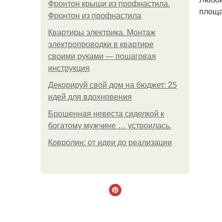
Фронтон крыши из профнастила.
площа
Фронтон из профнастила
Квартиры электрика. Монтаж
электропроводки в квартире
своими руками — пошаговая
инструкция
Декорируй свой дом на бюджет: 25
идей для вдохновения
Брошенная невеста сиделкой к
богатому мужчине … устроилась.
Ковролин: от идеи до реализации