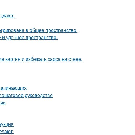
оздают.
егрирована в общее пространство.
 и удобное пространство.
 картин и избежать хаоса на стене.
 начинающих
 пошаговое руководство
ции
рукция
елают.