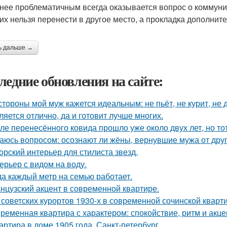
нее проблематичным всегда оказывается вопрос о коммуни
 их нельзя перенести в другое место, а прокладка дополнит
ь дальше →
ледние обновления на сайте:
стороны мой муж кажется идеальным: не пьёт, не курит, не 
ляется отлично, да и готовит лучше многих.
ле перенесённого ковида прошло уже около двух лет, но тот
аюсь вопросом: осознают ли жёны, вернувшие мужа от друго
орский интерьер для стилиста звезд.
ерьер с видом на воду.
да каждый метр на семью работает.
нцузский акцент в современной квартире.
 советских курортов 1930-х в современной сочинской кварт
ременная квартира с характером: спокойствие, ритм и акце
артира в доме 1905 года, Санкт-петербург.