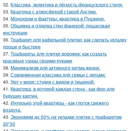
32.
Классика, эклектика и лёгкость французского стиля.
33.
Квартира с атмосферой старой Англии.
34.
Монохром и фактуры: квартира в Пушкине.
35.
Обшивка и отделка стен фанерой: пошаговая
инструкция
36.
Трафарет для кафельной плитки: как сделать укладку
проще и быстрее
37.
Трафареты для плитки дорожек: как создать
красивые узоры своими руками
38.
Минимализм для активного ритма жизни.
39.
Современная классика для семьи с детьми.
40.
Уют у моря: студия с видом и тишиной.
41.
Квартира, в которой каждая стена - как фон для
будущих картин.
42.
Интерьер этой квартиры - как глоток свежего
воздуха.
43.
Экономим до 50% на укладке плитки с трафаретом
20*30
44.
Элегантность и комфорт: как создать кухню-гостиную