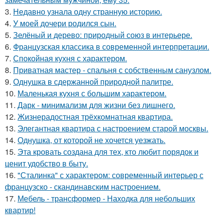
3.
Недавно узнала одну странную историю.
4.
У моей дочери родился сын.
5.
Зелёный и дерево: природный союз в интерьере.
6.
Французская классика в современной интерпретации.
7.
Спокойная кухня с характером.
8.
Приватная мастер - спальня с собственным санузлом.
9.
Однушка в сдержанной природной палитре.
10.
Маленькая кухня с большим характером.
11.
Дарк - минимализм для жизни без лишнего.
12.
Жизнерадостная трёхкомнатная квартира.
13.
Элегантная квартира с настроением старой москвы.
14.
Однушка, от которой не хочется уезжать.
15.
Эта кровать создана для тех, кто любит порядок и
ценит удобство в быту.
16.
"Сталинка" с характером: современный интерьер с
французско - скандинавским настроением.
17.
Мебель - трансформер - Находка для небольших
квартир!