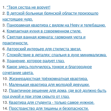
1.
"Твоя сестра не ворует!
2.
В детской больнице брянской области произошло
настоящее чудо.
3.
Панорамная квартира с видом на Неву и телебашню.
4.
Компактная кухня в современном стиле.
5.
Светлая ванная комната: гармония уюта и
практичности.
6.
Авторский интерьер для стилиста звезд.
7.
Спокойствие в деталях: спальня в духе минимализма.
8.
Хранение, которое радует глаз.
9.
Какое здесь получилось тонкое и благородное
сочетание цвета.
10.
Жизнерадостная трёхкомнатная квартира.
11.
Маленькая квартира для молодой девушки.
12.
Практичное решение для дома, где всё должно быть
под рукой и при этом скрыто от глаз.
13.
Квартира для студента - только самое нужное.
14.
Пространство для тишины и безопасности.