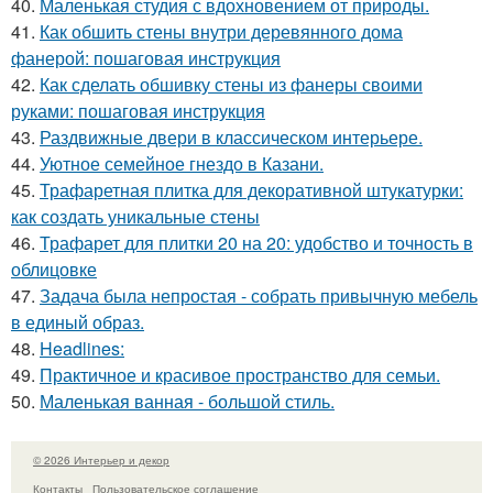
40.
Маленькая студия с вдохновением от природы.
41.
Как обшить стены внутри деревянного дома
фанерой: пошаговая инструкция
42.
Как сделать обшивку стены из фанеры своими
руками: пошаговая инструкция
43.
Раздвижные двери в классическом интерьере.
44.
Уютное семейное гнездо в Казани.
45.
Трафаретная плитка для декоративной штукатурки:
как создать уникальные стены
46.
Трафарет для плитки 20 на 20: удобство и точность в
облицовке
47.
Задача была непростая - собрать привычную мебель
в единый образ.
48.
Headlines:
49.
Практичное и красивое пространство для семьи.
50.
Маленькая ванная - большой стиль.
© 2026 Интерьер и декор
Контакты
Пользовательское соглашение