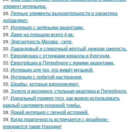
элемент интерьера.
26.
Лепные элементы выразительности и характера
добавляют.
27.
Интерьер с зелёными акцентами.
28.
Даже на площади всего 4 кв.
29.
Элегантность Москва - сити.
30.
Лавандовый и сливочный жёлтый: нежная смелость.
31.
Евродвушка с оттенками коралла и бургунди.
32.
Евротрёшка в Петербурге с яркими акцентами.
33.
Интерьер для тех, кто живёт музыкой.
34.
Интерьер с орбитой настроения.
35.
Шкафы, которые вдохновляют.
36.
Золото и молдинги: стильная квартира в Петербурге.
37.
Идеальный пример того, как можно использовать
каждый сантиметр кухонной тумбы.
38.
Яркий интерьер с личной историей.
39.
Когда практичность встречается с дизайном -
рождаются такие Находки!