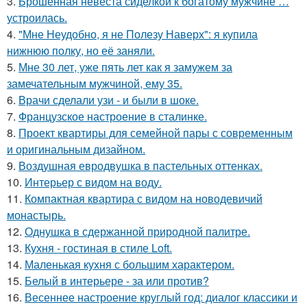
3.
Брошенная невеста сиделкой к богатому мужчине …
устроилась.
4.
"Мне Неудобно, я не Полезу Наверх": я купила
нижнюю полку, но её заняли.
5.
Мне 30 лет, уже пять лет как я замужем за
замечательным мужчиной, ему 35.
6.
Врачи сделали узи - и были в шоке.
7.
Французское настроение в сталинке.
8.
Проект квартиры для семейной пары с современным
и оригинальным дизайном.
9.
Воздушная евродвушка в пастельных оттенках.
10.
Интерьер с видом на воду.
11.
Компактная квартира с видом на новодевичий
монастырь.
12.
Однушка в сдержанной природной палитре.
13.
Кухня - гостиная в стиле Loft.
14.
Маленькая кухня с большим характером.
15.
Белый в интерьере - за или против?
16.
Весеннее настроение круглый год: диалог классики и