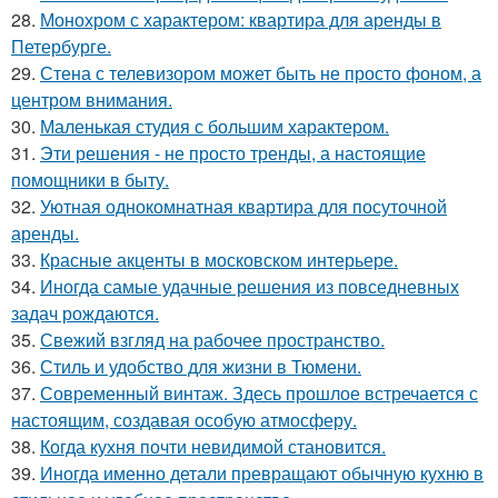
28.
Монохром с характером: квартира для аренды в
Петербурге.
29.
Стена с телевизором может быть не просто фоном, а
центром внимания.
30.
Маленькая студия с большим характером.
31.
Эти решения - не просто тренды, а настоящие
помощники в быту.
32.
Уютная однокомнатная квартира для посуточной
аренды.
33.
Красные акценты в московском интерьере.
34.
Иногда самые удачные решения из повседневных
задач рождаются.
35.
Свежий взгляд на рабочее пространство.
36.
Стиль и удобство для жизни в Тюмени.
37.
Современный винтаж. Здесь прошлое встречается с
настоящим, создавая особую атмосферу.
38.
Когда кухня почти невидимой становится.
39.
Иногда именно детали превращают обычную кухню в