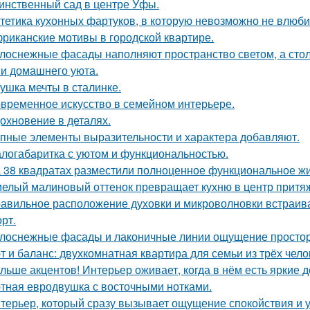
инственный сад в центре Уфы.
тетика кухонных фартуков, в которую невозможно не влюби
риканские мотивы в городской квартире.
лоснежные фасады наполняют пространство светом, а стол
 и домашнего уюта.
ушка мечты в сталинке.
временное искусство в семейном интерьере.
охновение в деталях.
пные элементы выразительности и характера добавляют.
логабаритка с уютом и функциональностью.
 38 квадратах разместили полноценное функциональное жи
елый малиновый оттенок превращает кухню в центр притя
авильное расположение духовки и микроволновки встраиваетс
рт.
лоснежные фасады и лаконичные линии ощущение простор
т и баланс: двухкомнатная квартира для семьи из трёх чело
льше акцентов! Интерьер оживает, когда в нём есть яркие д
тная евродвушка с восточными нотками.
терьер, который сразу вызывает ощущение спокойствия и 