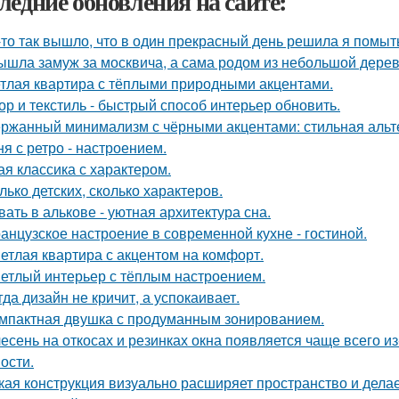
ледние обновления на сайте:
-то так вышло, что в один прекрасный день решила я помыть
ышла замуж за москвича, а сама родом из небольшой дерев
тлая квартира с тёплыми природными акцентами.
ор и текстиль - быстрый способ интерьер обновить.
ржанный минимализм с чёрными акцентами: стильная альте
ня с ретро - настроением.
ая классика с характером.
лько детских, сколько характеров.
вать в алькове - уютная архитектура сна.
анцузское настроение в современной кухне - гостиной.
етлая квартира с акцентом на комфорт.
етлый интерьер с тёплым настроением.
гда дизайн не кричит, а успокаивает.
мпактная двушка с продуманным зонированием.
есень на откосах и резинках окна появляется чаще всего и
ости.
кая конструкция визуально расширяет пространство и дела