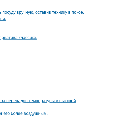
 посуду вручную, оставив технику в покое.
ни.
рнатива классике.
з-за перепадов температуры и высокой
ет его более воздушным.