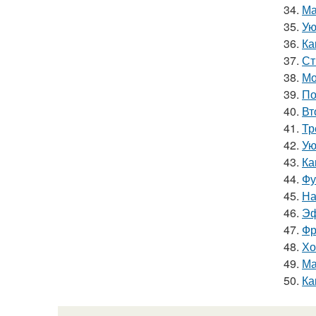
34.
Ма
35.
Ую
36.
Ка
37.
Ст
38.
Мо
39.
По
40.
Вт
41.
Тр
42.
Ую
43.
Ка
44.
Фу
45.
На
46.
Эф
47.
Фр
48.
Хо
49.
Ма
50.
Ка