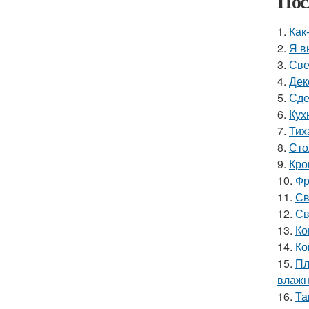
Пос
1.
Как
2.
Я в
3.
Све
4.
Дек
5.
Сде
6.
Кух
7.
Тих
8.
Сто
9.
Кро
10.
Фр
11.
Св
12.
Св
13.
Ко
14.
Ко
15.
Пл
влажн
16.
Та