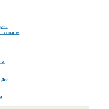
нусы
г за шагом
ом.
о Дня
и