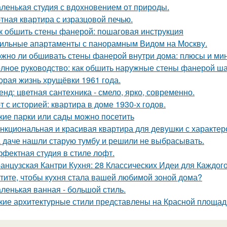
ленькая студия с вдохновением от природы.
тная квартира с изразцовой печью.
к обшить стены фанерой: пошаговая инструкция
ильные апартаменты с панорамным Видом на Москву.
жно ли обшивать стены фанерой внутри дома: плюсы и ми
лное руководство: как обшить наружные стены фанерой ша
орая жизнь хрущёвки 1961 года.
енд: цветная сантехника - смело, ярко, современно.
т с историей: квартира в доме 1930-х годов.
кие парки или сады можно посетить
нкциональная и красивая квартира для девушки с характер
 даче нашли старую тумбу и решили не выбрасывать.
фектная студия в стиле лофт.
анцузская Кантри Кухня: 28 Классических Идеи для Каждог
тите, чтобы кухня стала вашей любимой зоной дома?
ленькая ванная - большой стиль.
кие архитектурные стили представлены на Красной площад