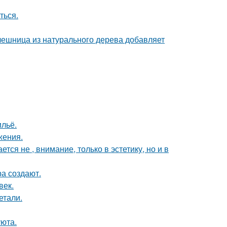
ться.
ешница из натурального дерева добавляет
льё.
жения.
я не , внимание, только в эстетику, но и в
а создают.
век.
етали.
уюта.