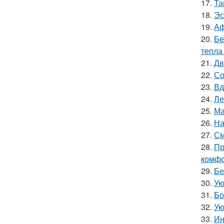
17.
Та
18.
Эс
19.
Аф
20.
Бе
тепла
21.
Дв
22.
Со
23.
Вд
24.
Ле
25.
Ма
26.
На
27.
См
28.
Пр
комфо
29.
Бе
30.
Ую
31.
Бо
32.
Ую
33.
Ин