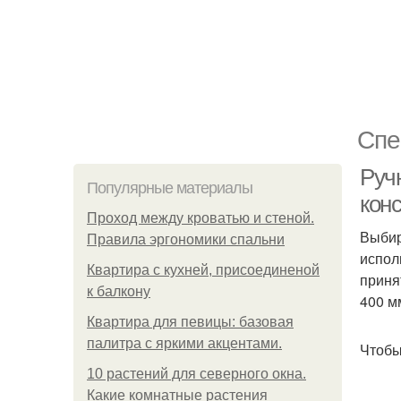
Спе
Руч
Популярные материалы
кон
Проход между кроватью и стеной.
Выбир
Правила эргономики спальни
испол
Квартира с кухней, присоединеной
приня
к балкону
400 м
Квартира для певицы: базовая
палитра с яркими акцентами.
Чтобы
10 растений для северного окна.
Какие комнатные растения