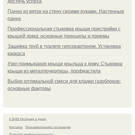
достичь успеха
Панно из веток на стену своими руками. Настенные
панно
Профессиональная стыковка крыши пристройки с
крышей дома: основные принципы и приемы
Зашивка труб в туалете гипсокартоном. Установка
каркаса
Узел примыкания крыши крыльца к дому. Стыковка
крыши из металлочерпицы, профнастила
Выбор оптимальной смеси для кладки газоблоков:
основные факторы
© 2026 Интерьер и декор
Контакты
Пользовательское соглашение
Политика конфидециальности