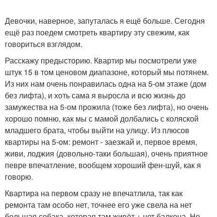
Девочки, наверное, запуталась я ещё больше. Сегодня
ещё раз поедем смотреть квартиру эту свежим, как
говориться взглядом.
Расскажу предысторию. Квартир мы посмотрели уже
штук 15 в том ценовом диапазоне, который мы потянем.
Из них нам очень понравилась одна на 5-ом этаже (дом
без лифта), и хоть сама я выросла и всю жизнь до
замужества на 5-ом прожила (тоже без лифта), но очень
хорошо помню, как мы с мамой долбались с коляской
младшего брата, чтобы выйти на улицу. Из плюсов
квартиры на 5-ом: ремонт - заезжай и, первое время,
живи, лоджия (довольно-таки большая), очень приятное
певре впечатление, вообщем хороший фен-шуй, как я
говорю.
Квартира на первом сразу не впечатлила, так как
ремонта там особо нет, точнее его уже свела на нет
большая собака, которая там живёт + нет балкона. Но