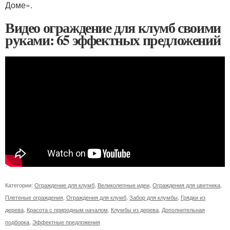
Доме».
Видео ограждение для клумб своими
руками: 65 эффектных предложений
Категории:
Ограждение для клумб
,
Великолепные идеи
,
Ограждения для цветника
,
Плетеные ограждения
,
Ограждения для клумб
,
Забор для клумбы
,
Грядки из
дерева
,
Красота с природным началом
,
Клумбы из дерева
,
Дополнительная
подборка
,
Эффектные предложения