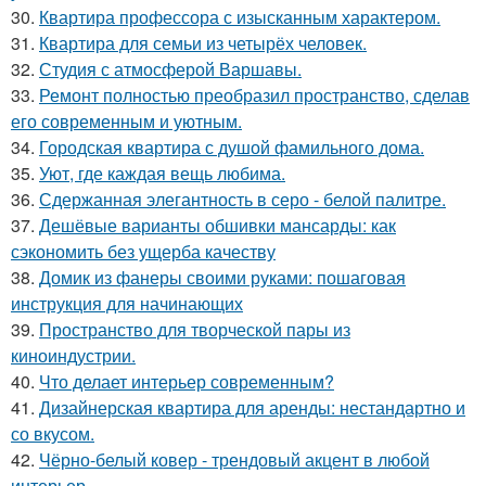
30.
Квартира профессора с изысканным характером.
31.
Квартира для семьи из четырёх человек.
32.
Студия с атмосферой Варшавы.
33.
Ремонт полностью преобразил пространство, сделав
его современным и уютным.
34.
Городская квартира с душой фамильного дома.
35.
Уют, где каждая вещь любима.
36.
Сдержанная элегантность в серо - белой палитре.
37.
Дешёвые варианты обшивки мансарды: как
сэкономить без ущерба качеству
38.
Домик из фанеры своими руками: пошаговая
инструкция для начинающих
39.
Пространство для творческой пары из
киноиндустрии.
40.
Что делает интерьер современным?
41.
Дизайнерская квартира для аренды: нестандартно и
со вкусом.
42.
Чёрно-белый ковер - трендовый акцент в любой
интерьер.