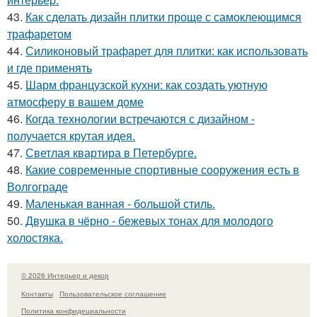
43.
Как сделать дизайн плитки проще с самоклеющимся
трафаретом
44.
Силиконовый трафарет для плитки: как использовать
и где применять
45.
Шарм французской кухни: как создать уютную
атмосферу в вашем доме
46.
Когда технологии встречаются с дизайном -
получается крутая идея.
47.
Светлая квартира в Петербурге.
48.
Какие современные спортивные сооружения есть в
Волгограде
49.
Маленькая ванная - большой стиль.
50.
Двушка в чёрно - бежевых тонах для молодого
холостяка.
© 2026 Интерьер и декор
Контакты
Пользовательское соглашение
Политика конфидециальности