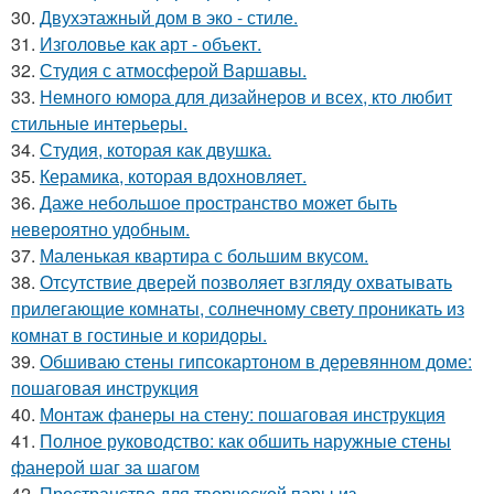
30.
Двухэтажный дом в эко - стиле.
31.
Изголовье как арт - объект.
32.
Студия с атмосферой Варшавы.
33.
Немного юмора для дизайнеров и всех, кто любит
стильные интерьеры.
34.
Студия, которая как двушка.
35.
Керамика, которая вдохновляет.
36.
Даже небольшое пространство может быть
невероятно удобным.
37.
Маленькая квартира с большим вкусом.
38.
Отсутствие дверей позволяет взгляду охватывать
прилегающие комнаты, солнечному свету проникать из
комнат в гостиные и коридоры.
39.
Обшиваю стены гипсокартоном в деревянном доме:
пошаговая инструкция
40.
Монтаж фанеры на стену: пошаговая инструкция
41.
Полное руководство: как обшить наружные стены
фанерой шаг за шагом
42.
Пространство для творческой пары из