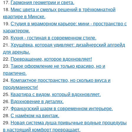
17.
Гармония геометрии и света.
18.
Микс цвета и смелых решений в трёхкомнатной
квартире в Минске.
19.
Студия в мраморном карьере: мини - пространство с
характером.
20.
Кухня - гостиная в современном стиле.
21.
Хрущёвка, которая удивляет: дизайнерский апгрейд
для аренды.
22.
Превращение, которое вдохновляет!
23.
Такое оформление не только красиво, но и
практично.
24.
Компактное пространство, но сколько вкуса и
продуманности!
25.
Квартира с видом, который вдохновляет.
26.
Вдохновение в деталях.
27.
Французский шарм в современном интерьере.
28.
С намёком на винтаж.
29.
Новая система душа привычные водные процедуры
в настоящий комфорт превращает.