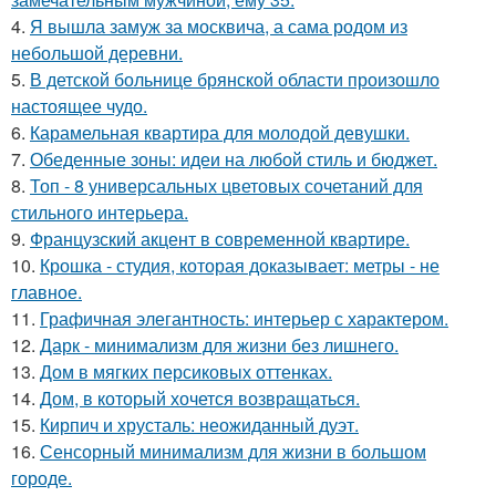
4.
Я вышла замуж за москвича, а сама родом из
небольшой деревни.
5.
В детской больнице брянской области произошло
настоящее чудо.
6.
Карамельная квартира для молодой девушки.
7.
Обеденные зоны: идеи на любой стиль и бюджет.
8.
Топ - 8 универсальных цветовых сочетаний для
стильного интерьера.
9.
Французский акцент в современной квартире.
10.
Крошка - студия, которая доказывает: метры - не
главное.
11.
Графичная элегантность: интерьер с характером.
12.
Дарк - минимализм для жизни без лишнего.
13.
Дом в мягких персиковых оттенках.
14.
Дом, в который хочется возвращаться.
15.
Кирпич и хрусталь: неожиданный дуэт.
16.
Сенсорный минимализм для жизни в большом
городе.