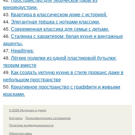
киноиндустрии.
43.
Квартира в классическом доме с историей.
44.
Элегантная трёшка с нотками классики.
45.
Современная классика для семьи с детьми.
46.
Сталинка с характером: белая кухня и винтажные
акценты.
47.
Headlines:
48.
Лёгкие поделки из одной пластиковой бутылки:
творим вместе
49.
Как создать уютную кухню в стиле прованс даже в
небольшом пространстве
50.
Креативное пространство с граффити и живыми
красками.
© 2026 Интерьер и декор
Контакты
Пользовательское соглашение
Политика конфидециальности
Обратная связь