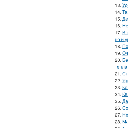
13.
Уд
14.
Та
15.
Де
16.
Не
17.
В 
но и 
18.
По
19.
Оч
20.
Бе
тепла
21.
Ст
22.
Яр
23.
Ко
24.
Кв
25.
Да
26.
Со
27.
Не
28.
Ма