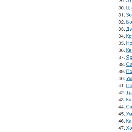
29.
Ат
30.
Шк
31.
Зо
32.
Бо
33.
Дв
34.
Кр
35.
Но
36.
Кв
37.
Яр
38.
Си
39.
По
40.
Ую
41.
По
42.
Тр
43.
Кв
44.
Св
45.
Ум
46.
Ка
47.
Хо