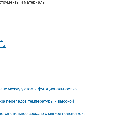
струменты и материалы:
ь.
ни.
ланс между уютом и функциональностью.
з-за перепадов температуры и высокой
тся стильное зеркало с мягкой подсветкой.