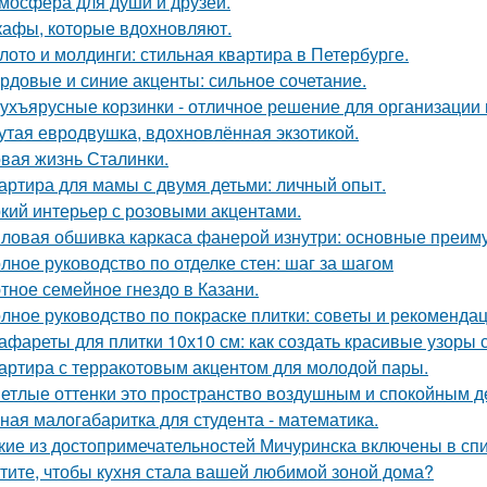
мосфера для души и друзей.
афы, которые вдохновляют.
лото и молдинги: стильная квартира в Петербурге.
рдовые и синие акценты: сильное сочетание.
ухъярусные корзинки - отличное решение для организации 
утая евродвушка, вдохновлённая экзотикой.
вая жизнь Сталинки.
артира для мамы с двумя детьми: личный опыт.
кий интерьер с розовыми акцентами.
ловая обшивка каркаса фанерой изнутри: основные преим
лное руководство по отделке стен: шаг за шагом
тное семейное гнездо в Казани.
лное руководство по покраске плитки: советы и рекоменда
афареты для плитки 10х10 см: как создать красивые узоры
артира с терракотовым акцентом для молодой пары.
етлые оттенки это пространство воздушным и спокойным д
ная малогабаритка для студента - математика.
кие из достопримечательностей Мичуринска включены в с
тите, чтобы кухня стала вашей любимой зоной дома?