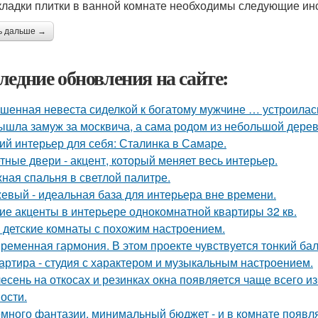
кладки плитки в ванной комнате необходимы следующие ин
ь дальше →
ледние обновления на сайте:
шенная невеста сиделкой к богатому мужчине … устроилас
ышла замуж за москвича, а сама родом из небольшой дерев
ий интерьер для себя: Сталинка в Самаре.
тные двери - акцент, который меняет весь интерьер.
ная спальня в светлой палитре.
евый - идеальная база для интерьера вне времени.
ие акценты в интерьере однокомнатной квартиры 32 кв.
 детские комнаты с похожим настроением.
ременная гармония. В этом проекте чувствуется тонкий ба
артира - студия с характером и музыкальным настроением.
есень на откосах и резинках окна появляется чаще всего и
ости.
много фантазии, минимальный бюджет - и в комнате появляе