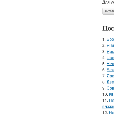
Для у
читат
Пос
1.
Бро
2.
Я в
3.
Ярк
4.
Цве
5.
Неж
6.
Беж
7.
Ярк
8.
Две
9.
Сов
10.
Кв
11.
Пл
влажн
12.
Не