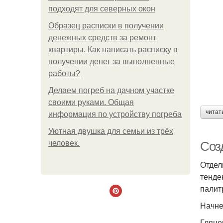
подходят для северных окон
Образец расписки в получении
денежных средств за ремонт
квартиры. Как написать расписку в
получении денег за выполненные
работы?
Делаем погреб на дачном участке
своими руками. Общая
читат
информация по устройству погреба
Уютная двушка для семьи из трёх
человек.
Соз
Отдел
тенде
палит
Начне
Гляне