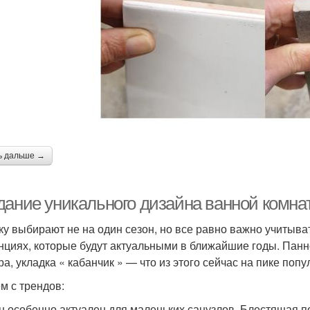
ь дальше →
дание уникального дизайна ванной комн
ку выбирают не на один сезон, но все равно важно учитыва
нциях, которые будут актуальными в ближайшие годы. Панн
ра, укладка « кабанчик » — что из этого сейчас на пике попу
м с трендов:
ц особенно актуален для маленьких санузлов. Блестящая п