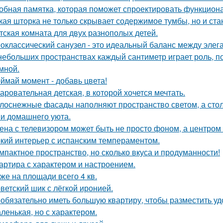
обная памятка, которая поможет спроектировать функцион
кая шторка не только скрывает содержимое тумбы, но и ст
тская комната для двух разнополых детей.
оклассический санузел - это идеальный баланс между эле
небольших пространствах каждый сантиметр играет роль, п
умной.
ймай момент - добавь цвета!
аровательная детская, в которой хочется мечтать.
лоснежные фасады наполняют пространство светом, а стол
 и домашнего уюта.
ена с телевизором может быть не просто фоном, а центром
кий интерьер с испанским темпераментом.
мпактное пространство, но сколько вкуса и продуманности!
артира с характером и настроением.
же на площади всего 4 кв.
ветский шик с лёгкой иронией.
обязательно иметь большую квартиру, чтобы разместить удо
ленькая, но с характером.