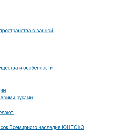
пространства в ванной.
ущества и особенности
ции
 своими руками
елают.
писок Всемирного наследия ЮНЕСКО