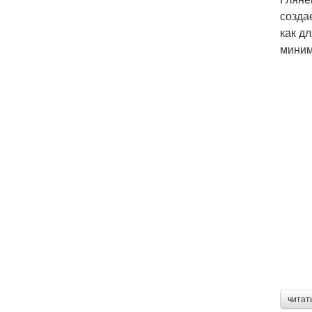
созда
как д
миним
читат