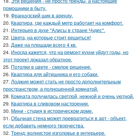
18.
Эти решения - не просто тренды, а настоящие
помощники в быту.
19.
Французский шик в аренду.
20.
Квартира, где каждый метр работает на комфорт.
21.
Интерьер в духе "Алисы в стране Чудес".
22.
Цвета, на которые стоит решиться!
23.
Даже на площади всего 4 кв.
24.
Иногда кажется, что на ремонт кухни уйдут годы, но
этот проект доказал обратное.
25.
Потолки в цвете - смелое решение.
26.
Квартира для айтишника и его собаки.
27.
Лоджия может стать не просто дополнительным
пространством, а полноценной комнатой.
28.
Комната получилась светлой, нежной и очень уютной.
29.
Квартира в сливовом настроении.
30.
Мини - студия в историческом доме.
31.
Обычная стена может превратиться в арт - объект,
если добавить немного творчества.
32.
Тренд: волнистое изголовье в интерьере.