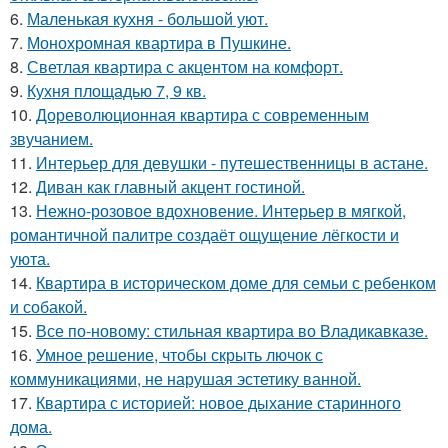
6.
Маленькая кухня - большой уют.
7.
Монохромная квартира в Пушкине.
8.
Светлая квартира с акцентом на комфорт.
9.
Кухня площадью 7, 9 кв.
10.
Дореволюционная квартира с современным
звучанием.
11.
Интерьер для девушки - путешественницы в астане.
12.
Диван как главный акцент гостиной.
13.
Нежно-розовое вдохновение. Интерьер в мягкой,
романтичной палитре создаёт ощущение лёгкости и
уюта.
14.
Квартира в историческом доме для семьи с ребенком
и собакой.
15.
Все по-новому: стильная квартира во Владикавказе.
16.
Умное решение, чтобы скрыть лючок с
коммуникациями, не нарушая эстетику ванной.
17.
Квартира с историей: новое дыхание старинного
дома.