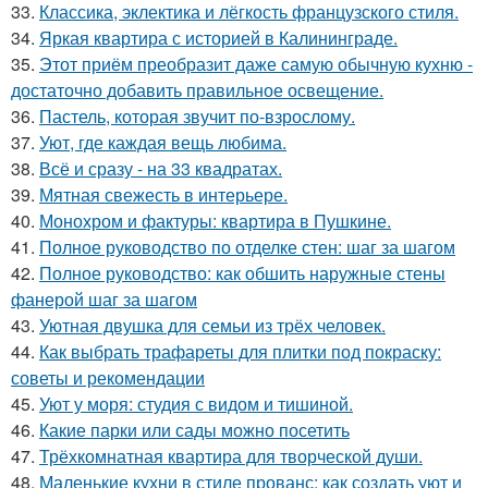
33.
Классика, эклектика и лёгкость французского стиля.
34.
Яркая квартира с историей в Калининграде.
35.
Этот приём преобразит даже самую обычную кухню -
достаточно добавить правильное освещение.
36.
Пастель, которая звучит по-взрослому.
37.
Уют, где каждая вещь любима.
38.
Всё и сразу - на 33 квадратах.
39.
Мятная свежесть в интерьере.
40.
Монохром и фактуры: квартира в Пушкине.
41.
Полное руководство по отделке стен: шаг за шагом
42.
Полное руководство: как обшить наружные стены
фанерой шаг за шагом
43.
Уютная двушка для семьи из трёх человек.
44.
Как выбрать трафареты для плитки под покраску:
советы и рекомендации
45.
Уют у моря: студия с видом и тишиной.
46.
Какие парки или сады можно посетить
47.
Трёхкомнатная квартира для творческой души.
48.
Маленькие кухни в стиле прованс: как создать уют и