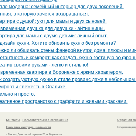
пло модерна: семейный интерьер для двух поколений.
нная, в которую хочется возвращаться.
артира с душой: уют для мамы и двух сыновей.
временная двушка для девушки - айтишницы.
артира для мамы с двумя детьми: личный опыт.
дизайн кухни. Хотите обновить кухню без ремонта?
жно ли обшивать стены фанерой внутри дома: плюсы и ми
егантность и комфорт: как создать кухню-гостиную во фран
еатив своими руками - легко и стильно!
временная квартира в Воронеже с ярким характером.
к создать уютную кухню в стиле прованс даже в небольшом
мфорт и свежесть в Опалихе.
ильно и просто.
еативное пространство с граффити и живыми красками.
Контакты
Пользовательское соглашение
Обратная св
Политика конфидециальности
Копирование раз
г. Москва, Денисовский переулок 26, м. Бауманская