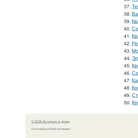
37.
Те
38.
Ва
39.
Кв
40.
Со
41.
Кв
42.
Ре
43.
Мо
44.
Эл
45.
Кр
46.
Со
47.
Ка
48.
Ко
49.
Ст
50.
Кр
© 2026 Интерьер и декор
Сотни идей для Вашего интерьера!