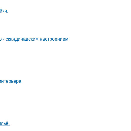
йки.
о - скандинавским настроением.
интерьера.
льё.