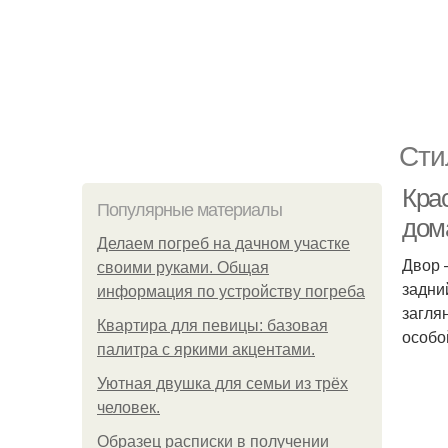
Сти
Кра
Популярные материалы
дом
Делаем погреб на дачном участке
Двор 
своими руками. Общая
задни
информация по устройству погреба
загля
Квартира для певицы: базовая
особо
палитра с яркими акцентами.
Уютная двушка для семьи из трёх
человек.
Образец расписки в получении