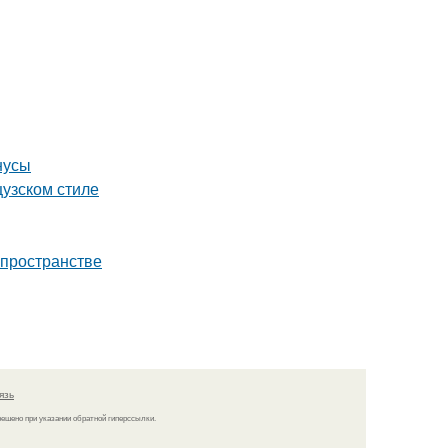
нусы
цузском стиле
 пространстве
язь
решено при указании обратной гиперссылки.