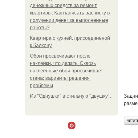
денежных средств за ремонт
квартиры. Как написать расписку в
получении денег за выполненные
работы?
Квартира с кухней, присоединеной
к балкону
Обои просвечивают после
наклейки, что делать. Сквозь
наклеенные обои просвечивает
стена: варианты решения
проблемы
Задни
Из "Однушки" в стильную "двушку".
разме
читат