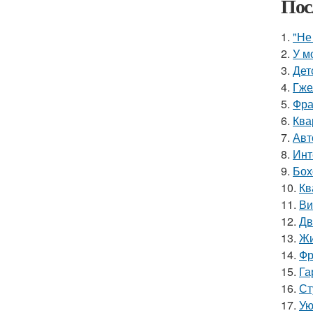
Пос
1.
"Не
2.
У м
3.
Дет
4.
Гже
5.
Фра
6.
Ква
7.
Авт
8.
Инт
9.
Бох
10.
Кв
11.
Ви
12.
Дв
13.
Жи
14.
Фр
15.
Га
16.
Ст
17.
Ую