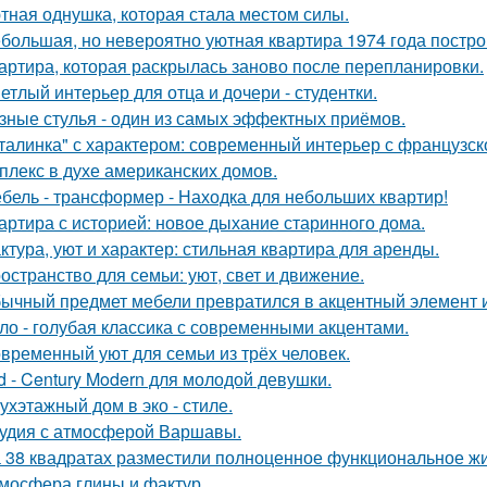
тная однушка, которая стала местом силы.
большая, но невероятно уютная квартира 1974 года постро
артира, которая раскрылась заново после перепланировки.
етлый интерьер для отца и дочери - студентки.
зные стулья - один из самых эффектных приёмов.
талинка" с характером: современный интерьер с французск
плекс в духе американских домов.
бель - трансформер - Находка для небольших квартир!
артира с историей: новое дыхание старинного дома.
ктура, уют и характер: стильная квартира для аренды.
остранство для семьи: уют, свет и движение.
ычный предмет мебели превратился в акцентный элемент 
ло - голубая классика с современными акцентами.
временный уют для семьи из трёх человек.
d - Century Modern для молодой девушки.
ухэтажный дом в эко - стиле.
удия с атмосферой Варшавы.
 38 квадратах разместили полноценное функциональное жи
мосфера глины и фактур.