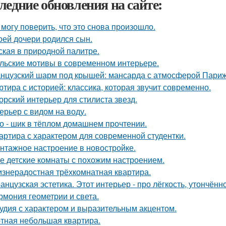
ледние обновления на сайте:
 могу поверить, что это снова произошло.
оей дочери родился сын.
ская в природной палитре.
льские мотивы в современном интерьере.
нцузский шарм под крышей: мансарда с атмосферой Париж
ртира с историей: классика, которая звучит современно.
орский интерьер для стилиста звезд.
ерьер с видом на воду.
о - шик в тёплом домашнем прочтении.
артира с характером для современной студентки.
нтажное настроение в новостройке.
е детские комнаты с похожим настроением.
знерадостная трёхкомнатная квартира.
анцузская эстетика. Этот интерьер - про лёгкость, утончённ
рмония геометрии и света.
удия с характером и выразительным акцентом.
тная небольшая квартира.