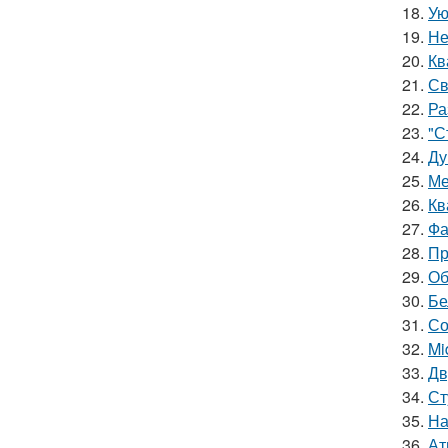
18.
Ую
19.
Не
20.
Кв
21.
Св
22.
Ра
23.
"С
24.
Ду
25.
Ме
26.
Кв
27.
Фа
28.
Пр
29.
Об
30.
Бе
31.
Со
32.
Mi
33.
Дв
34.
Ст
35.
На
36.
Ат