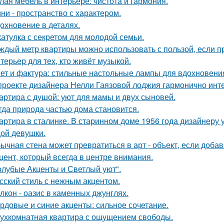
лая мебель в интерьере: чистота и гармония.
ни - пространство с характером.
охновение в деталях.
атулка с секретом для молодой семьи.
ждый метр квартиры можно использовать с пользой, если 
терьер для тех, кто живёт музыкой.
ет и фактура: стильные настольные лампы для вдохновени
проекте дизайнера Нелли Гаязовой лоджия гармонично инт
артира с душой: уют для мамы и двух сыновей.
гда природа частью дома становится.
артира в сталинке. В старинном доме 1956 года дизайнеру
ой девушки.
ычная стена может превратиться в арт - объект, если добав
цент, который всегда в центре внимания.
олубые Акценты и Светлый уют".
сский стиль с нежным акцентом.
лкон - оазис в каменных джунглях.
рдовые и синие акценты: сильное сочетание.
ухкомнатная квартира с ощущением свободы.