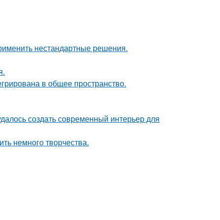
применить нестандартные решения.
я.
егрирована в общее пространство.
 удалось создать современный интерьер для
ить немного творчества.