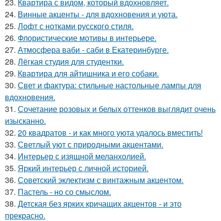
23.
Квартира с видом, который вдохновляет.
24.
Винные акценты - для вдохновения и уюта.
25.
Лофт с нотками русского стиля.
26.
Флористические мотивы в интерьере.
27.
Атмосфера ваби - саби в Екатеринбурге.
28.
Лёгкая студия для студентки.
29.
Квартира для айтишника и его собаки.
30.
Свет и фактура: стильные настольные лампы для
вдохновения.
31.
Сочетание розовых и белых оттенков выглядит очень
изысканно.
32.
20 квадратов - и как много уюта удалось вместить!
33.
Светлый уют с природными акцентами.
34.
Интерьер с изящной меланхолией.
35.
Яркий интерьер с личной историей.
36.
Советский эклектизм с винтажным акцентом.
37.
Пастель - но со смыслом.
38.
Детская без ярких кричащих акцентов - и это
прекрасно.