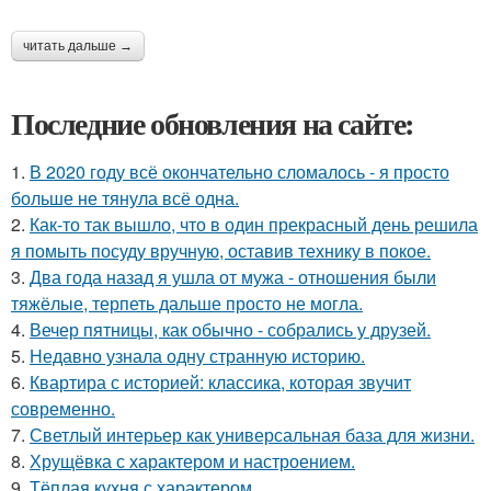
читать дальше →
Последние обновления на сайте:
1.
В 2020 году всё окончательно сломалось - я просто
больше не тянула всё одна.
2.
Как-то так вышло, что в один прекрасный день решила
я помыть посуду вручную, оставив технику в покое.
3.
Два года назад я ушла от мужа - отношения были
тяжёлые, терпеть дальше просто не могла.
4.
Вечер пятницы, как обычно - собрались у друзей.
5.
Недавно узнала одну странную историю.
6.
Квартира с историей: классика, которая звучит
современно.
7.
Светлый интерьер как универсальная база для жизни.
8.
Хрущёвка с характером и настроением.
9.
Тёплая кухня с характером.