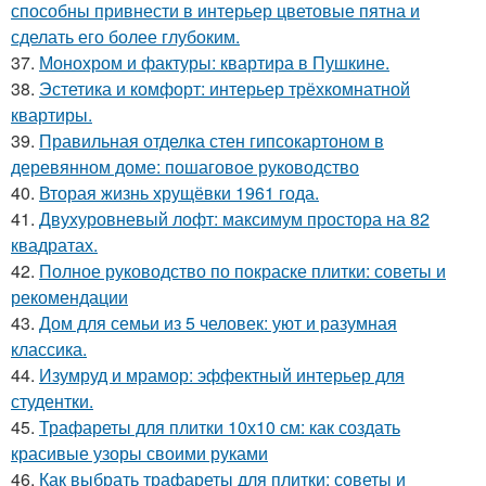
способны привнести в интерьер цветовые пятна и
сделать его более глубоким.
37.
Монохром и фактуры: квартира в Пушкине.
38.
Эстетика и комфорт: интерьер трёхкомнатной
квартиры.
39.
Правильная отделка стен гипсокартоном в
деревянном доме: пошаговое руководство
40.
Вторая жизнь хрущёвки 1961 года.
41.
Двухуровневый лофт: максимум простора на 82
квадратах.
42.
Полное руководство по покраске плитки: советы и
рекомендации
43.
Дом для семьи из 5 человек: уют и разумная
классика.
44.
Изумруд и мрамор: эффектный интерьер для
студентки.
45.
Трафареты для плитки 10х10 см: как создать
красивые узоры своими руками
46.
Как выбрать трафареты для плитки: советы и