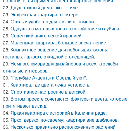
пользой, если применить нестандартные решения.
22.
Двухэтажный дом в эко - стиле.
23.
Эффектная квартира в Питере.
24.
Стиль и удобство для жизни в Тюмени.
25.
Однушка в матовых тонах: спокойствие и глубина.
26.
Советский шик с лёгкой иронией.
27.
Маленькая квартира, большое впечатление.
28.
Компактное решение для небольших кухонь -
гостиных - шкаф с откидной столешницей.
29.
Немного юмора для дизайнеров и всех, кто любит
стильные интерьеры.
30.
"Голубые Акценты и Светлый уют".
31.
Квартира, где цвета лечат усталость.
32.
Спортивное настроение в детской.
33.
В этом проекте сочетаются фактуры и цвета, которые
притягивают взгляд.
34.
Яркая квартира с историей в Калининграде.
35.
Ярко, дерзко, по-своему: квартира вне шаблонов.
36.
Несколько правильно расположенных растений