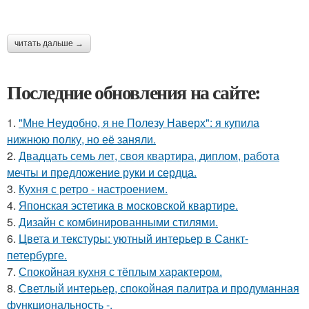
читать дальше →
Последние обновления на сайте:
1.
"Мне Неудобно, я не Полезу Наверх": я купила
нижнюю полку, но её заняли.
2.
Двадцать семь лет, своя квартира, диплом, работа
мечты и предложение руки и сердца.
3.
Кухня с ретро - настроением.
4.
Японская эстетика в московской квартире.
5.
Дизайн с комбинированными стилями.
6.
Цвета и текстуры: уютный интерьер в Санкт-
петербурге.
7.
Спокойная кухня с тёплым характером.
8.
Светлый интерьер, спокойная палитра и продуманная
функциональность -.