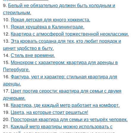
9.
Белый не обязательно должен быть холодным и
стерильным.
10.
Яркая детская для юного хоккеиста.
11.
Яркая хрущёвка в Калининграде.
12.
Квартира с атмосферой торжественной неоклассики.
13.
Эта кровать создана для тех, кто любит порядок и
ценит удобство в быту.
14.
Стиль вне времени.
15.
Монохром с характером: квартира для аренды в
Петербурге.
16.
Фактура, уют и характер: стильная квартира для
аренды.
17.
Цвет против серости: квартира для семьи с двумя
дочерьми.
18.
Квартира, где каждый метр работает на комфорт.
19.
Цвета, на которые стоит решиться!
20.
Просторная квартира для семьи из четырёх человек.
21.
Каждый метр квартиры можно использовать с