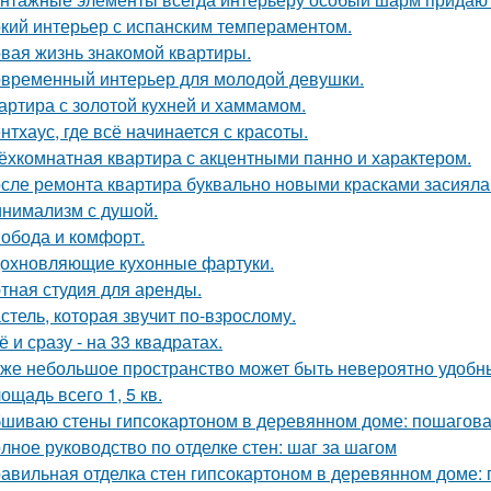
кий интерьер с испанским темпераментом.
вая жизнь знакомой квартиры.
временный интерьер для молодой девушки.
артира с золотой кухней и хаммамом.
нтхаус, где всё начинается с красоты.
ёхкомнатная квартира с акцентными панно и характером.
сле ремонта квартира буквально новыми красками засияла
нимализм с душой.
обода и комфорт.
охновляющие кухонные фартуки.
тная студия для аренды.
стель, которая звучит по-взрослому.
ё и сразу - на 33 квадратах.
же небольшое пространство может быть невероятно удобн
ощадь всего 1, 5 кв.
шиваю стены гипсокартоном в деревянном доме: пошагова
лное руководство по отделке стен: шаг за шагом
авильная отделка стен гипсокартоном в деревянном доме: