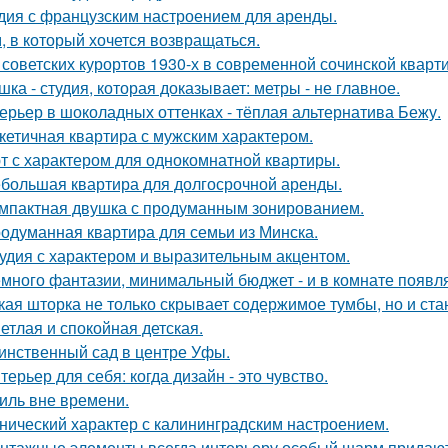
дия с французским настроением для аренды.
, в который хочется возвращаться.
 советских курортов 1930-х в современной сочинской кварт
шка - студия, которая доказывает: метры - не главное.
ерьер в шоколадных оттенках - тёплая альтернатива Бежу.
кетичная квартира с мужским характером.
т с характером для однокомнатной квартиры.
большая квартира для долгосрочной аренды.
мпактная двушка с продуманным зонированием.
одуманная квартира для семьи из Минска.
удия с характером и выразительным акцентом.
много фантазии, минимальный бюджет - и в комнате появляе
кая шторка не только скрывает содержимое тумбы, но и ст
етлая и спокойная детская.
инственный сад в центре Уфы.
терьер для себя: когда дизайн - это чувство.
иль вне времени.
нический характер с калининградским настроением.
нтажные элементы всегда интерьеру особый шарм придают