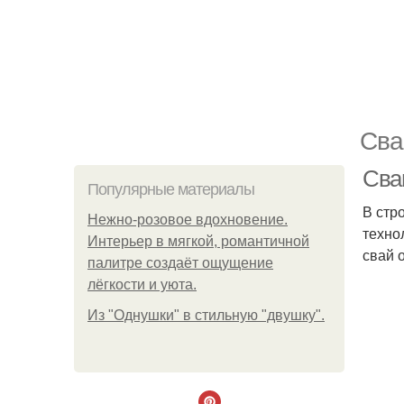
Сва
Сва
Популярные материалы
В стр
Нежно-розовое вдохновение.
техно
Интерьер в мягкой, романтичной
свай 
палитре создаёт ощущение
лёгкости и уюта.
Из "Однушки" в стильную "двушку".