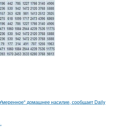
"Умеренное" домашнее насилие, сообщает Daily
.