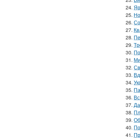
24.
Яр
25.
Но
26.
Со
27.
Кв
28.
Пе
29.
Тр
30.
По
31.
Ми
32.
Св
33.
Вд
34.
Ую
35.
Па
36.
Вс
37.
Да
38.
Пл
39.
Об
40.
По
41.
Пр