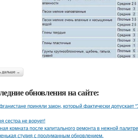
ь дальше →
ледние обновления на сайте:
фганистане приняли закон, который фактически допускает 
оя сестра не ворует!
ная комната после капитального ремонта в нежной палитре
енькая студия с продуманным обновлением.