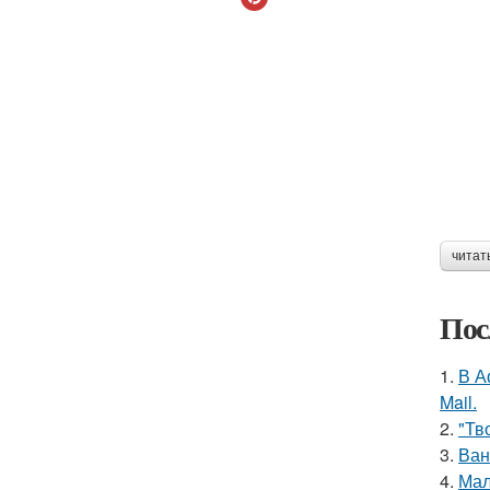
читат
Пос
1.
В А
Mail.
2.
"Тв
3.
Ван
4.
Мал