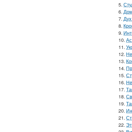
5.
Сту
6.
Дом
7.
Дух
8.
Кро
9.
Инт
10.
Ас
11.
Ую
12.
Не
13.
Ко
14.
Пр
15.
Ст
16.
Не
17.
Та
18.
Св
19.
Та
20.
Ин
21.
Ст
22.
Эт
23.
Ви