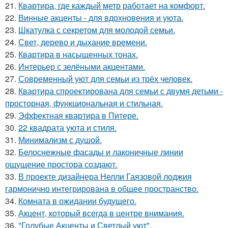
21.
Квартира, где каждый метр работает на комфорт.
22.
Винные акценты - для вдохновения и уюта.
23.
Шкатулка с секретом для молодой семьи.
24.
Свет, дерево и дыхание времени.
25.
Квартира в насыщенных тонах.
26.
Интерьер с зелёными акцентами.
27.
Современный уют для семьи из трёх человек.
28.
Квартира спроектирована для семьи с двумя детьми -
просторная, функциональная и стильная.
29.
Эффектная квартира в Питере.
30.
22 квадрата уюта и стиля.
31.
Минимализм с душой.
32.
Белоснежные фасады и лаконичные линии
ощущение простора создают.
33.
В проекте дизайнера Нелли Гаязовой лоджия
гармонично интегрирована в общее пространство.
34.
Комната в ожидании будущего.
35.
Акцент, который всегда в центре внимания.
36.
"Голубые Акценты и Светлый уют".