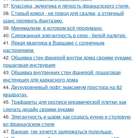
37.
Классика, эклектика и лёгкость французского стиля.
38.
Старый комод - не повод для свалки, а отличный
шанс проявить фантазию.
39.
Минимализм, в котором всё продумано.
40.
Сдержанная элегантность в серо - белой палитре.
41.
Яркая квартира в Варшаве с солнечным
настроением.
42.
Обшивка стен фанерой внутри дома своими руками:
пошаговая инструкция
43.
Обшивка внутренних стен фанерой: пошаговая
инструкция для каркасного дома
44.
Двухуровневый лофт: максимум простора на 82
квадратах.
45.
Трафареты для росписи керамической плитки: как
сделать дизайн своими руками
46.
Элегантность и шарм: как создать кухню и столовую
во французском стиле
47.
Ванная, где хочется задержаться подольше.