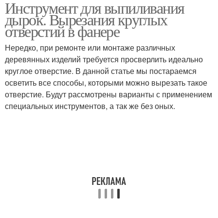
Инструмент для выпиливания
Сверло по дереву
Спиральное сверло
дырок. Вырезания круглых
отверстий в фанере
Нередко, при ремонте или монтаже различных
деревянных изделий требуется просверлить идеально
Отверстия в дереве
круглое отверстие. В данной статье мы постараемся
осветить все способы, которыми можно вырезать такое
отверстие. Будут рассмотрены варианты с применением
специальных инструментов, а так же без оных.