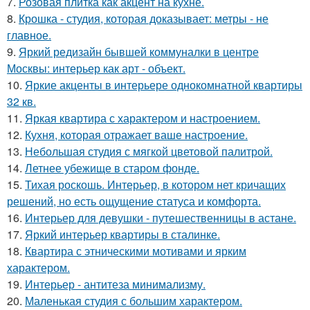
7.
Розовая плитка как акцент на кухне.
8.
Крошка - студия, которая доказывает: метры - не
главное.
9.
Яркий редизайн бывшей коммуналки в центре
Москвы: интерьер как арт - объект.
10.
Яркие акценты в интерьере однокомнатной квартиры
32 кв.
11.
Яркая квартира с характером и настроением.
12.
Кухня, которая отражает ваше настроение.
13.
Небольшая студия с мягкой цветовой палитрой.
14.
Летнее убежище в старом фонде.
15.
Тихая роскошь. Интерьер, в котором нет кричащих
решений, но есть ощущение статуса и комфорта.
16.
Интерьер для девушки - путешественницы в астане.
17.
Яркий интерьер квартиры в сталинке.
18.
Квартира с этническими мотивами и ярким
характером.
19.
Интерьер - антитеза минимализму.
20.
Маленькая студия с большим характером.