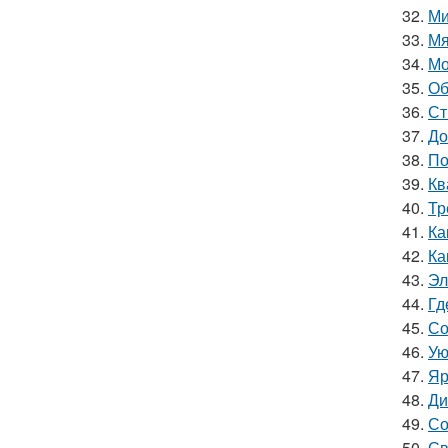
32.
Ми
33.
Мя
34.
Мо
35.
Об
36.
Ст
37.
До
38.
По
39.
Кв
40.
Тр
41.
Ка
42.
Ка
43.
Эл
44.
Гд
45.
Со
46.
Ую
47.
Яр
48.
Ди
49.
Со
50.
Св