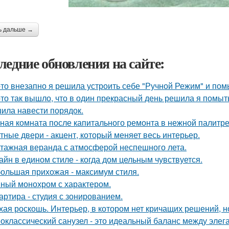
ь дальше →
ледние обновления на сайте:
-то внезапно я решила устроить себе "Ручной Режим" и пом
-то так вышло, что в один прекрасный день решила я помыть
ила навести порядок.
ная комната после капитального ремонта в нежной палитре
тные двери - акцент, который меняет весь интерьер.
тажная веранда с атмосферой неспешного лета.
айн в едином стиле - когда дом цельным чувствуется.
ольшая прихожая - максимум стиля.
ный монохром с характером.
артира - студия с зонированием.
хая роскошь. Интерьер, в котором нет кричащих решений, н
оклассический санузел - это идеальный баланс между эле