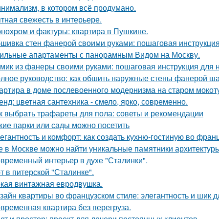
нимализм, в котором всё продумано.
тная свежесть в интерьере.
нохром и фактуры: квартира в Пушкине.
шивка стен фанерой своими руками: пошаговая инструкци
ильные апартаменты с панорамным Видом на Москву.
мик из фанеры своими руками: пошаговая инструкция для
лное руководство: как обшить наружные стены фанерой ша
артира в доме послевоенного модернизма на старом мокот
енд: цветная сантехника - смело, ярко, современно.
к выбрать трафареты для пола: советы и рекомендации
кие парки или сады можно посетить
егантность и комфорт: как создать кухню-гостиную во фран
е в Москве можно найти уникальные памятники архитектур
временный интерьер в духе "Сталинки".
т в питерской "Сталинке".
кая винтажная евродвушка.
зайн квартиры во французском стиле: элегантность и шик 
временная квартира без перегруза.
ет и простор: проект для дочери постоянных клиентов.