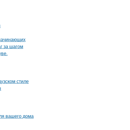
я
 начинающих
г за шагом
уве.
цузском стиле
ы
для вашего дома