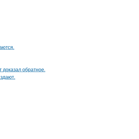
аются.
кт доказал обратное.
оздают.