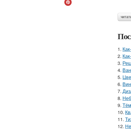
читат
Пос
1.
Как
2.
Как
3.
Реш
4.
Ван
5.
Цве
6.
Вин
7.
Диз
8.
Неб
9.
Тём
10.
Кв
11.
Ти
12.
Не