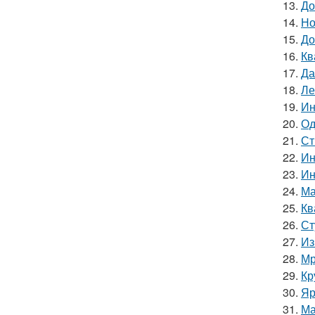
13.
До
14.
Но
15.
До
16.
Кв
17.
Да
18.
Ле
19.
Ин
20.
Од
21.
Ст
22.
Ин
23.
Ин
24.
Ма
25.
Кв
26.
Ст
27.
Из
28.
Мр
29.
Кр
30.
Яр
31.
Ма