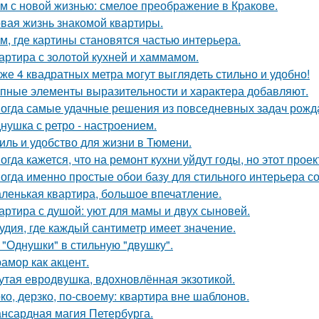
м с новой жизнью: смелое преображение в Кракове.
вая жизнь знакомой квартиры.
м, где картины становятся частью интерьера.
артира с золотой кухней и хаммамом.
же 4 квадратных метра могут выглядеть стильно и удобно!
пные элементы выразительности и характера добавляют.
огда самые удачные решения из повседневных задач рожд
нушка с ретро - настроением.
иль и удобство для жизни в Тюмени.
огда кажется, что на ремонт кухни уйдут годы, но этот прое
огда именно простые обои базу для стильного интерьера с
ленькая квартира, большое впечатление.
артира с душой: уют для мамы и двух сыновей.
удия, где каждый сантиметр имеет значение.
 "Однушки" в стильную "двушку".
амор как акцент.
утая евродвушка, вдохновлённая экзотикой.
ко, дерзко, по-своему: квартира вне шаблонов.
нсардная магия Петербурга.