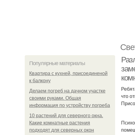
Све
Раз
Популярные материалы
зам
Квартира с кухней, присоединеной
ком
к балкону
Ребят
Делаем погреб на дачном участке
что о
своими руками. Общая
Присо
информация по устройству погреба
10 растений для северного окна.
Психо
Какие комнатные растения
помещ
подходят для северных окон