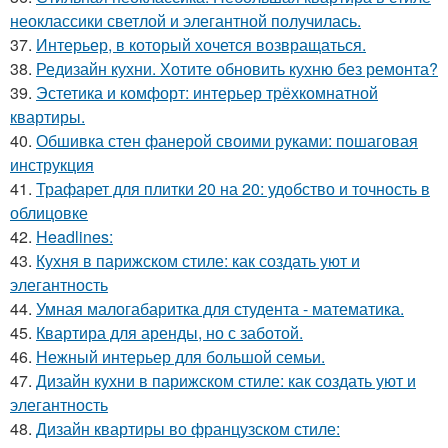
неоклассики светлой и элегантной получилась.
37.
Интерьер, в который хочется возвращаться.
38.
Редизайн кухни. Хотите обновить кухню без ремонта?
39.
Эстетика и комфорт: интерьер трёхкомнатной
квартиры.
40.
Обшивка стен фанерой своими руками: пошаговая
инструкция
41.
Трафарет для плитки 20 на 20: удобство и точность в
облицовке
42.
Headlines:
43.
Кухня в парижском стиле: как создать уют и
элегантность
44.
Умная малогабаритка для студента - математика.
45.
Квартира для аренды, но с заботой.
46.
Нежный интерьер для большой семьи.
47.
Дизайн кухни в парижском стиле: как создать уют и
элегантность
48.
Дизайн квартиры во французском стиле: