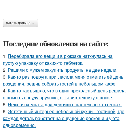
читать дальше →
Последние обновления на сайте:
1.
Перебирала его вещи и в рюкзаке наткнулась на
пустую упаковку от каких-то таблеток.
2.
Решили с мужем закупить продукты на две недели.
3.
Как-то раз подруга пригласила меня отметить её день
рождения, решив собрать гостей в небольшом кафе.
4.
Как-то так вышло, что в один прекрасный день решила
я помыть посуду вручную, оставив технику в покое.
5.
Нежная комната для девочки в пастельных оттенках.
6.
Эстетичный интерьер небольшой кухни - гостиной, где
каждая деталь работает на ощущение роскоши и уюта
одновременно.