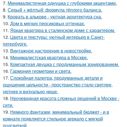
7.
Минималистичная однушка с глубокими акцентами.
8.
Серый + жёлтый: формула тёплого баланса.
9.
Кровать в алькове - уютная архитектура сна.
10.
Дом в мягких персиковых оттенках.
11.
Яркая квартира в сталинском доме с характером.
12.
Цвета и текстуры: уютный интерьер в Санкт-
петербурге.
13.
Винтажное настроение в новостройке.
14.
Минималистская квартира в Москве.
15.
Компактная двушка с продуманным зонированием.
16.
Гармония геометрии и света.
17.
Спокойная палитра, продуманные детали и
ощущение цельности - пространство стало светлее,
уютнее и визуально чище.
18.
Неочевидная красота сложных решений в Москве -
сити.
19.
Немного фантазии, минимальный бюджет - и в
комнате появляется стильное зеркало с мягкой
подсветкой.