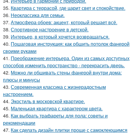
34.
Интерьер в гармонии с природой.
35.
Квартира с террасой, где царит свет и спокойствие.
36.
Неоклассика для семьи.
37.
Атмосфера обоев: акцент, который решает всё.
38.
Спортивное настроение в детской.
39.
Интерьер, в который хочется возвращаться.
40.
Пошаговая инструкция: как обшить потолок фанерой
своими руками
41.
Преображение интерьера. Один из самых доступных
способов изменить пространство - перекрасить дверь.
42.
Можно ли обшивать стены фанерой внутри дома:
плюсы и минусы
43.
Современная классика с жизнерадостным
настроением.
44.
Экостиль в московской квартире.
45.
Маленькая квартира с характером цвета.
46.
Как выбрать трафареты для пола: советы и
рекомендации
47.
Как сделать дизайн плитки проще с самоклеющимся