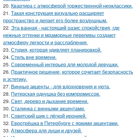
20.
Квартира с атмосферой торжественной неоклассики.
21.
Такая конструкция визуально расширяет
пространство и делает его более воздушным.
22.
Эта ванная - настоящий оазис спокойствия, где
нежные оттенки и мраморные переливы создают
атмосферу легкости и расслабления.
23.
Студия, которая удивляет планировкой.
24.
Стиль вне времени.
25.
Современный интерьер для молодой девушки.
26.
Практичное решение, которое сочетает безопасность
и эстетику.
27.
Винные акценты - для вдохновения и уюта.
28.
Питерская однушка без компромиссов.
29.
Свет, дерево и дыхание времени.
30.
Сталинка с винными акцентами.
31.
Советский шик с лёгкой иронией.
32.
Евротрёшка в Петербурге с яркими акцентами.
33.
Атмосфера для души и друзей.