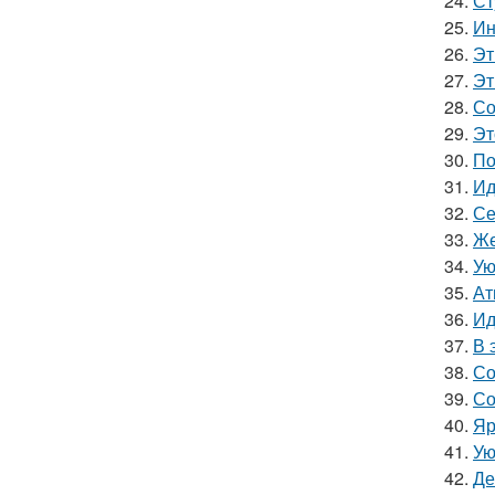
24.
Ст
25.
Ин
26.
Эт
27.
Эт
28.
Со
29.
Эт
30.
По
31.
Ид
32.
Се
33.
Же
34.
Ую
35.
Ат
36.
Ид
37.
В 
38.
Со
39.
Со
40.
Яр
41.
Ую
42.
Де