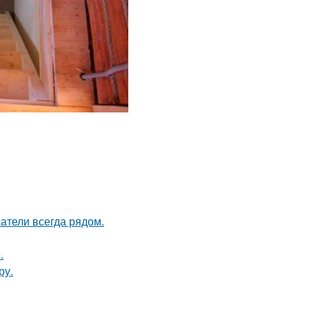
атели всегда рядом.
.
ру.