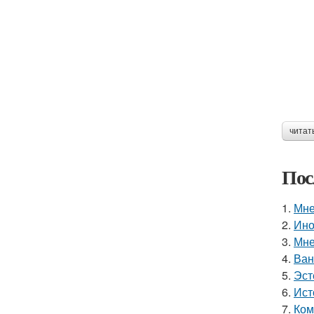
читат
Пос
1.
Мне
2.
Ино
3.
Мне
4.
Ван
5.
Эст
6.
Ист
7.
Ком