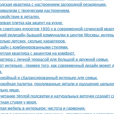
одская квартира с настроением загородной резиденции.
имализм с творческим настроением.
окойствие в деталях.
зовая плитка как акцент на кухне.
х советских курортов 1930-х в современной сочинской квар
кий редизайн бывшей коммуналки в центре Москвы: интерьер
олько детских, сколько характеров.
зайн с комбинированными стилями.
етлая квартира с акцентом на комфорт.
артира с личной террасой для большой и дружной семьи.
от интерьер - пример того, как современный дизайн может д
а.
окойный и сбалансированный интерьер для семьи.
окойная палитра, продуманные детали и ощущение цельност
льно чище.
четание тёплой подсветки и натуральных веточек создаёт 
тная студия у моря.
лая мебель в интерьере: чистота и гармония.