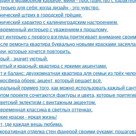
удия в мраморном карьере: мини - пространство с характер
терьер для себя: когда дизайн - это чувство.
нический штрих в городской трёшке.
нический характер с калининградским настроением.
временный интерьер с уважением к прошлому.
от интерьер с первого взгляда притягивает внимание свои
сле ремонта квартира буквально новыми красками засияла
еи, которые хочется повторить.
рый - значит уютный.
лтый и красный: квартира с яркими акцентами.
т и баланс: двухкомнатная квартира для семьи из трёх чело
мосфера обоев: акцент, который решает всё.
еальный пример того, как можно использовать каждый сант
этом проекте сочетаются фактуры и цвета, которые притяги
ветский эклектизм с винтажным акцентом.
временная классика в светлых оттенках.
кие краски - яркая жизнь!
т, где каждая вещь любима.
коративная отделка стен фанерой своими руками: пошагов