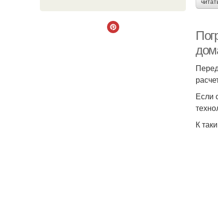
читат
Пог
дом
Перед
расче
Если 
техно
К так