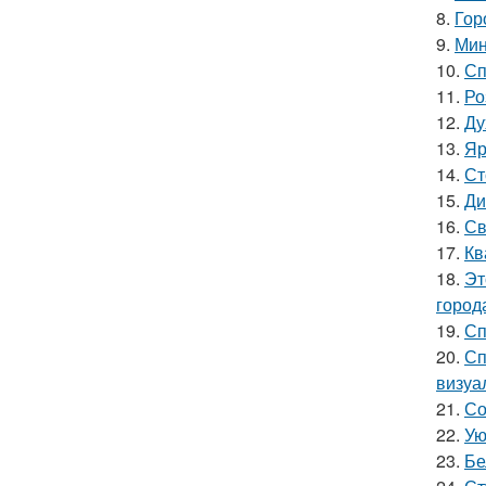
8.
Гор
9.
Мин
10.
Сп
11.
Ро
12.
Ду
13.
Яр
14.
Ст
15.
Ди
16.
Св
17.
Кв
18.
Эт
город
19.
Сп
20.
Сп
визуа
21.
Со
22.
Ую
23.
Бе