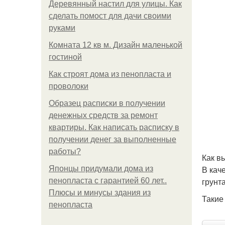
Деревянный настил для улицы. Как
сделать помост для дачи своими
руками
Комната 12 кв м. Дизайн маленькой
гостиной
Как строят дома из пенопласта и
проволоки
Образец расписки в получении
денежных средств за ремонт
квартиры. Как написать расписку в
получении денег за выполненные
работы?
Как в
В кач
Японцы придумали дома из
грунт
пенопласта с гарантией 60 лет..
Плюсы и минусы здания из
Такие
пенопласта