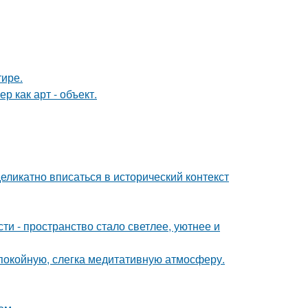
тире.
 как арт - объект.
еликатно вписаться в исторический контекст
и - пространство стало светлее, уютнее и
спокойную, слегка медитативную атмосферу.