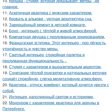
10.
Крошка - студия, которая доказывает: метры - не
главное.
11.
Аскетичная квартира с мужским характером.
12.
Кровать в алькове - уютная архитектура сна.
13.
Завершённый ремонт в детской комнате.
14.
Бохо - интерьер с тёплой и живой атмосферой.
15.
Компактная двушка с продуманным зонированием.
16.
Французская эстетика. Этот интерьер - про лёгкость,
утончённость и чувство меры.
17.
Светлый интерьер, спокойная палитра и
продуманная функциональность -.
18.
Студия с характером и выразительным акцентом.
19.
Сочетание тёплой подсветки и натуральных веточек
создаёт спокойную, слегка медитативную атмосферу.
20.
Квартира - отпуск: комфорт, который хочется увезти с
собой.
21.
Интерьер, наполненный светом и историями.
22.
Монохром с характером: квартира для аренды в
Петербурге.