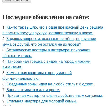
читать дальше →
Последние обновления на сайте:
1.
Как-то так вышло, что в один прекрасный день решила
я помыть посуду вручную, оставив технику в покое.
2.
Задаюсь вопросом: осознают ли жёны, вернувшие
мужа от другой, что он остался не из любви?
3.
Ботанические постеры в интерьере: природная
лёгкость и стиль.
4.
Панорамная трёшка с видом на город и яркими
акцентами.
5.
Компактная квартира с продуманной
функциональностью.
6.
Обеденные зоны: идеи на любой стиль и бюджет.
7.
Ванная комната в алом цвете.
8.
Приватная мастер - спальня с собственным санузлом.
9.
Стильная квартира для молодой семьи.