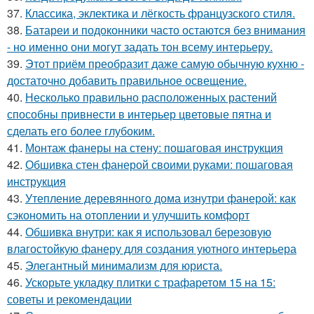
37.
Классика, эклектика и лёгкость французского стиля.
38.
Батареи и подоконники часто остаются без внимания
- но именно они могут задать тон всему интерьеру.
39.
Этот приём преобразит даже самую обычную кухню -
достаточно добавить правильное освещение.
40.
Несколько правильно расположенных растений
способны привнести в интерьер цветовые пятна и
сделать его более глубоким.
41.
Монтаж фанеры на стену: пошаговая инструкция
42.
Обшивка стен фанерой своими руками: пошаговая
инструкция
43.
Утепление деревянного дома изнутри фанерой: как
сэкономить на отоплении и улучшить комфорт
44.
Обшивка внутри: как я использовал березовую
влагостойкую фанеру для создания уютного интерьера
45.
Элегантный минимализм для юриста.
46.
Ускорьте укладку плитки с трафаретом 15 на 15:
советы и рекомендации