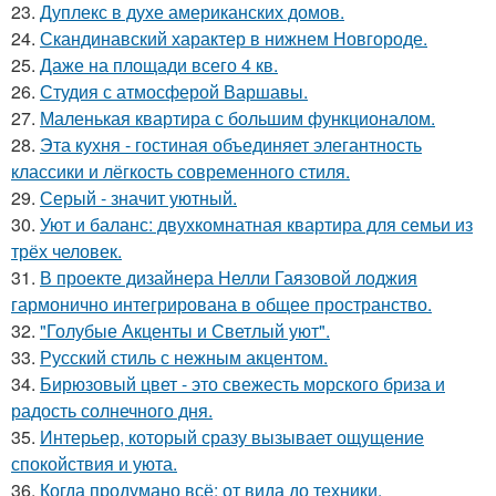
23.
Дуплекс в духе американских домов.
24.
Скандинавский характер в нижнем Новгороде.
25.
Даже на площади всего 4 кв.
26.
Студия с атмосферой Варшавы.
27.
Маленькая квартира с большим функционалом.
28.
Эта кухня - гостиная объединяет элегантность
классики и лёгкость современного стиля.
29.
Серый - значит уютный.
30.
Уют и баланс: двухкомнатная квартира для семьи из
трёх человек.
31.
В проекте дизайнера Нелли Гаязовой лоджия
гармонично интегрирована в общее пространство.
32.
"Голубые Акценты и Светлый уют".
33.
Русский стиль с нежным акцентом.
34.
Бирюзовый цвет - это свежесть морского бриза и
радость солнечного дня.
35.
Интерьер, который сразу вызывает ощущение
спокойствия и уюта.
36.
Когда продумано всё: от вида до техники.