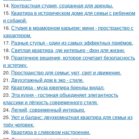
14.
Контрастная студия, созданная для аренды.
15.
Квартира в историческом доме для семьи с ребенком
и собакой.
16.
Студия в мраморном карьере: мини - пространство с
характером.
17.
Разные стулья - один из самых эффектных приёмов.
18.
Светлая квартира, где интерьер - фон для жизни.
19.
Практичное решение, которое сочетает безопасность
и эстетику.
20.
Пространство для семьи: уют, свет и движение.
21.
Двухэтажный дом в эко - стиле.
22.
Квартира - муза ювелира бренды видал.
23.
Эта кухня - гостиная объединяет элегантность
классики и лёгкость современного стиля.
24.
Легкий, современный интерьер.
25.
Уют и баланс: двухкомнатная квартира для семьи из
трёх человек.
26.
Квартира в сливовом настроении.