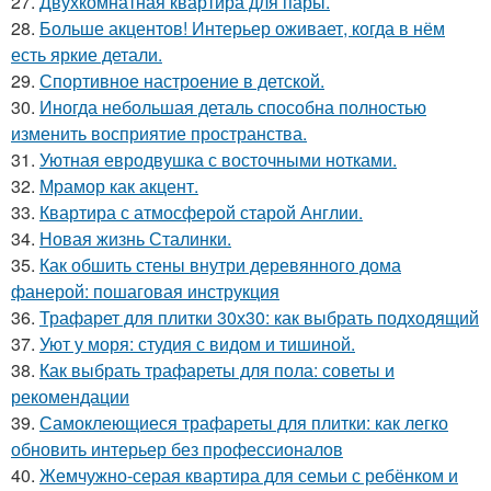
27.
Двухкомнатная квартира для пары.
28.
Больше акцентов! Интерьер оживает, когда в нём
есть яркие детали.
29.
Спортивное настроение в детской.
30.
Иногда небольшая деталь способна полностью
изменить восприятие пространства.
31.
Уютная евродвушка с восточными нотками.
32.
Мрамор как акцент.
33.
Квартира с атмосферой старой Англии.
34.
Новая жизнь Сталинки.
35.
Как обшить стены внутри деревянного дома
фанерой: пошаговая инструкция
36.
Трафарет для плитки 30х30: как выбрать подходящий
37.
Уют у моря: студия с видом и тишиной.
38.
Как выбрать трафареты для пола: советы и
рекомендации
39.
Самоклеющиеся трафареты для плитки: как легко
обновить интерьер без профессионалов
40.
Жемчужно-серая квартира для семьи с ребёнком и