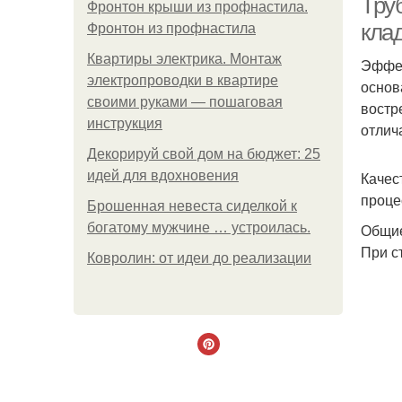
Труб
Фронтон крыши из профнастила.
кла
Фронтон из профнастила
Квартиры электрика. Монтаж
Эффек
электропроводки в квартире
основ
своими руками — пошаговая
востр
инструкция
отлич
Декорируй свой дом на бюджет: 25
идей для вдохновения
Качес
проце
Брошенная невеста сиделкой к
богатому мужчине … устроилась.
Общие
При с
Ковролин: от идеи до реализации