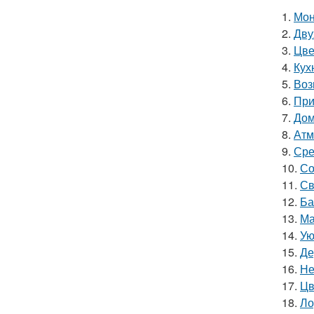
1.
Мон
2.
Дву
3.
Цве
4.
Кух
5.
Воз
6.
При
7.
Дом
8.
Атм
9.
Сре
10.
Со
11.
Св
12.
Ба
13.
Ма
14.
Ую
15.
Де
16.
Не
17.
Цв
18.
Ло