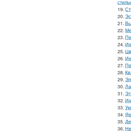
стиль
19.
Ст
20.
Эс
21.
Вы
22.
Ме
23.
Пр
24.
Ин
25.
Цв
26.
Ин
27.
Пр
28.
Кв
29.
Эл
30.
Ла
31.
Эт
32.
Ин
33.
Ую
34.
Яр
35.
Де
36.
Не