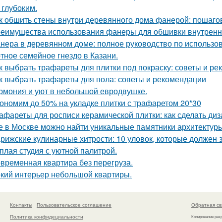
 глубоким.
к обшить стены внутри деревянного дома фанерой: пошаго
еимущества использования фанеры для обшивки внутренн
нера в деревянном доме: полное руководство по использо
тное семейное гнездо в Казани.
к выбрать трафареты для плитки под покраску: советы и р
к выбрать трафареты для пола: советы и рекомендации
рмония и уют в небольшой евродвушке.
ономим до 50% на укладке плитки с трафаретом 20*30
афареты для росписи керамической плитки: как сделать ди
е в Москве можно найти уникальные памятники архитектур
рижские кулинарные хитрости: 10 уловок, которые должен 
плая студия с уютной палитрой.
временная квартира без перегруза.
кий интерьер небольшой квартиры.
Контакты
Пользовательское соглашение
Обратная св
Политика конфидециальности
Копирование раз