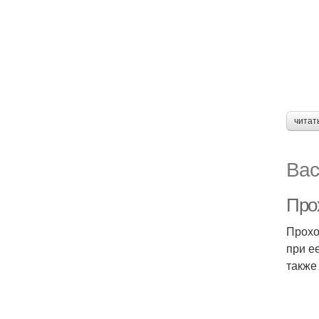
читат
Вас
Про
Прохо
при е
также