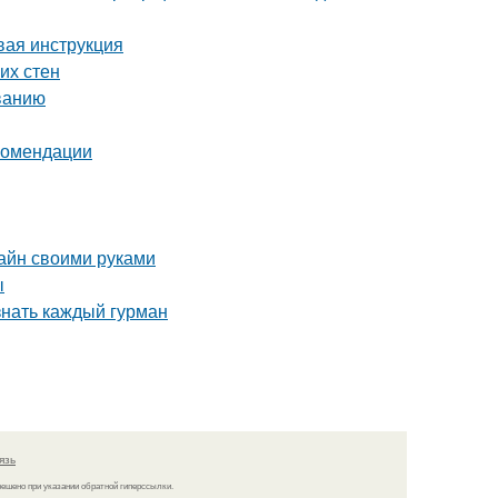
вая инструкция
их стен
ванию
екомендации
зайн своими руками
ы
знать каждый гурман
язь
решено при указании обратной гиперссылки.