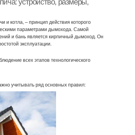
пича: устройство, размеры,
и и котла, – принцип действия которого
ическими параметрами дымохода. Самой
ений и бань является кирпичный дымоход. Он
остотой эксплуатации.
блюдение всех этапов технологического
ажно учитывать ряд основных правил: