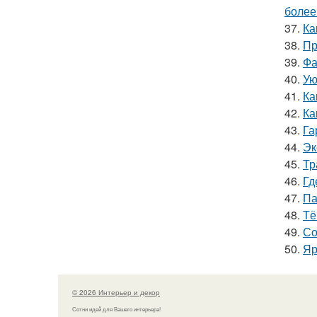
более
37.
Ка
38.
Пр
39.
Фа
40.
Ую
41.
Ка
42.
Ка
43.
Га
44.
Эк
45.
Тр
46.
Гд
47.
Па
48.
Тё
49.
Со
50.
Яр
© 2026 Интерьер и декор
Сотни идей для Вашего интерьера!