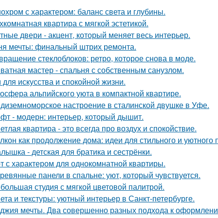
охром с характером: баланс света и глубины.
хкомнатная квартира с мягкой эстетикой.
тные двери - акцент, который меняет весь интерьер.
ня мечты: финальный штрих ремонта.
вращение стеклоблоков: ретро, которое снова в моде.
ватная мастер - спальня с собственным санузлом.
 для искусства и спокойной жизни.
осфера альпийского уюта в компактной квартире.
диземноморское настроение в сталинской двушке в Уфе.
фт - модерн: интерьер, который дышит.
етлая квартира - это всегда про воздух и спокойствие.
лкон как продолжение дома: идеи для стильного и уютного 
лышка - детская для братика и сестрёнки.
т с характером для однокомнатной квартиры.
ревянные панели в спальне: уют, который чувствуется.
большая студия с мягкой цветовой палитрой.
ета и текстуры: уютный интерьер в Санкт-петербурге.
джия мечты. Два совершенно разных подхода к оформлени