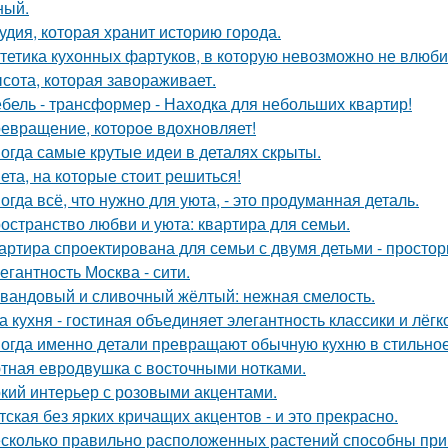
ный.
удия, которая хранит историю города.
тетика кухонных фартуков, в которую невозможно не влюби
сота, которая завораживает.
бель - трансформер - Находка для небольших квартир!
евращение, которое вдохновляет!
огда самые крутые идеи в деталях скрыты.
ета, на которые стоит решиться!
огда всё, что нужно для уюта, - это продуманная деталь.
остранство любви и уюта: квартира для семьи.
артира спроектирована для семьи с двумя детьми - простор
егантность Москва - сити.
вандовый и сливочный жёлтый: нежная смелость.
а кухня - гостиная объединяет элегантность классики и лёгк
огда именно детали превращают обычную кухню в стильное
тная евродвушка с восточными нотками.
кий интерьер с розовыми акцентами.
тская без ярких кричащих акцентов - и это прекрасно.
сколько правильно расположенных растений способны прив