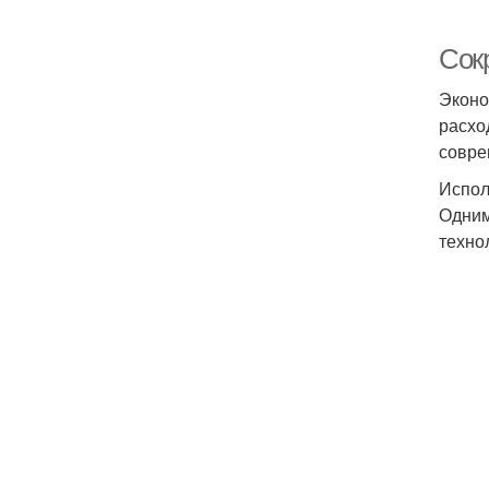
Сок
Эконо
расхо
совре
Испол
Одним
техно