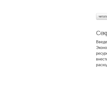
читат
Сек
Введ
Эконо
ресур
внест
расхо