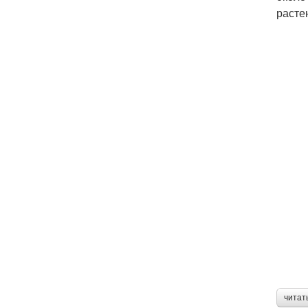
расте
читат