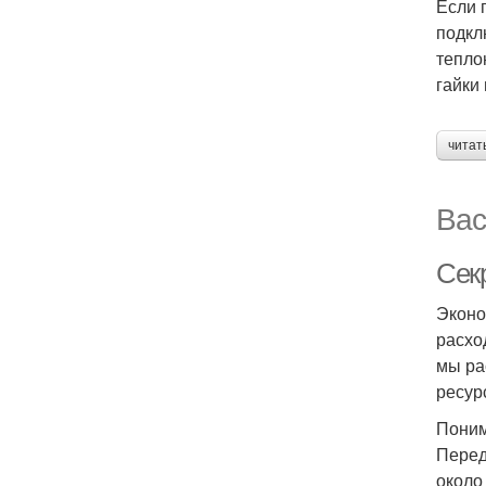
Если 
подкл
тепло
гайки
читат
Вас
Сек
Эконо
расхо
мы ра
ресур
Поним
Перед
около