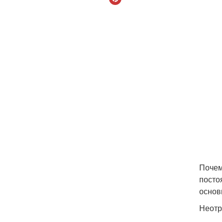
Почем
посто
основ
Неотр