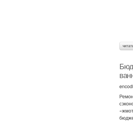
читат
Бюд
ван
encod
Ремон
сэкон
«жмот
бюдже