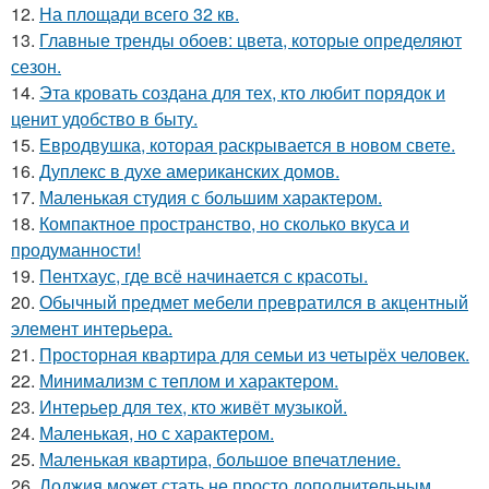
12.
На площади всего 32 кв.
13.
Главные тренды обоев: цвета, которые определяют
сезон.
14.
Эта кровать создана для тех, кто любит порядок и
ценит удобство в быту.
15.
Евродвушка, которая раскрывается в новом свете.
16.
Дуплекс в духе американских домов.
17.
Маленькая студия с большим характером.
18.
Компактное пространство, но сколько вкуса и
продуманности!
19.
Пентхаус, где всё начинается с красоты.
20.
Обычный предмет мебели превратился в акцентный
элемент интерьера.
21.
Просторная квартира для семьи из четырёх человек.
22.
Минимализм с теплом и характером.
23.
Интерьер для тех, кто живёт музыкой.
24.
Маленькая, но с характером.
25.
Маленькая квартира, большое впечатление.
26.
Лоджия может стать не просто дополнительным