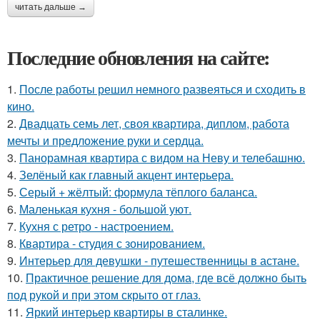
читать дальше →
Последние обновления на сайте:
1.
После работы решил немного развеяться и сходить в
кино.
2.
Двадцать семь лет, своя квартира, диплом, работа
мечты и предложение руки и сердца.
3.
Панорамная квартира с видом на Неву и телебашню.
4.
Зелёный как главный акцент интерьера.
5.
Серый + жёлтый: формула тёплого баланса.
6.
Маленькая кухня - большой уют.
7.
Кухня с ретро - настроением.
8.
Квартира - студия с зонированием.
9.
Интерьер для девушки - путешественницы в астане.
10.
Практичное решение для дома, где всё должно быть
под рукой и при этом скрыто от глаз.
11.
Яркий интерьер квартиры в сталинке.