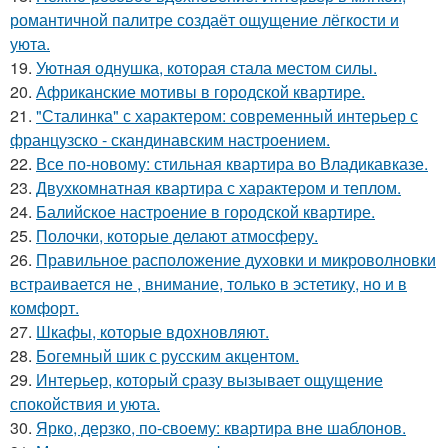
романтичной палитре создаёт ощущение лёгкости и
уюта.
19.
Уютная однушка, которая стала местом силы.
20.
Африканские мотивы в городской квартире.
21.
"Сталинка" с характером: современный интерьер с
французско - скандинавским настроением.
22.
Все по-новому: стильная квартира во Владикавказе.
23.
Двухкомнатная квартира с характером и теплом.
24.
Балийское настроение в городской квартире.
25.
Полочки, которые делают атмосферу.
26.
Правильное расположение духовки и микроволновки
встраивается не , внимание, только в эстетику, но и в
комфорт.
27.
Шкафы, которые вдохновляют.
28.
Богемный шик с русским акцентом.
29.
Интерьер, который сразу вызывает ощущение
спокойствия и уюта.
30.
Ярко, дерзко, по-своему: квартира вне шаблонов.