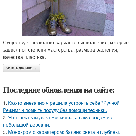
Существует несколько вариантов исполнения, которые
зависят от степени мастерства, размера растения,
качества пластика.
читать дальше →
Последние обновления на сайте:
1.
Как-то внезапно я решила устроить себе "Ручной
Режим" и помыть посуду без помощи техники.
2.
Я вышла замуж за москвича, а сама родом из
небольшой деревни.
3.
Монохром с характером: баланс света и глубины.