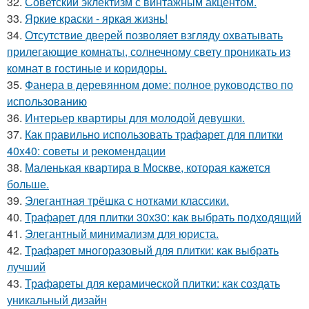
32.
Советский эклектизм с винтажным акцентом.
33.
Яркие краски - яркая жизнь!
34.
Отсутствие дверей позволяет взгляду охватывать
прилегающие комнаты, солнечному свету проникать из
комнат в гостиные и коридоры.
35.
Фанера в деревянном доме: полное руководство по
использованию
36.
Интерьер квартиры для молодой девушки.
37.
Как правильно использовать трафарет для плитки
40x40: советы и рекомендации
38.
Маленькая квартира в Москве, которая кажется
больше.
39.
Элегантная трёшка с нотками классики.
40.
Трафарет для плитки 30х30: как выбрать подходящий
41.
Элегантный минимализм для юриста.
42.
Трафарет многоразовый для плитки: как выбрать
лучший
43.
Трафареты для керамической плитки: как создать
уникальный дизайн