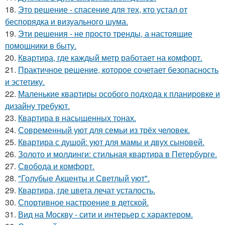
18.
Это решение - спасение для тех, кто устал от
беспорядка и визуального шума.
19.
Эти решения - не просто тренды, а настоящие
помощники в быту.
20.
Квартира, где каждый метр работает на комфорт.
21.
Практичное решение, которое сочетает безопасность
и эстетику.
22.
Маленькие квартиры особого подхода к планировке и
дизайну требуют.
23.
Квартира в насыщенных тонах.
24.
Современный уют для семьи из трёх человек.
25.
Квартира с душой: уют для мамы и двух сыновей.
26.
Золото и молдинги: стильная квартира в Петербурге.
27.
Свобода и комфорт.
28.
"Голубые Акценты и Светлый уют".
29.
Квартира, где цвета лечат усталость.
30.
Спортивное настроение в детской.
31.
Вид на Москву - сити и интерьер с характером.