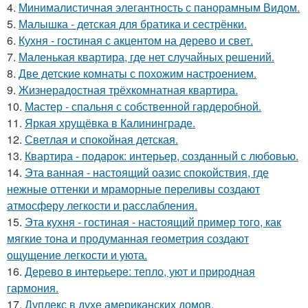
4.
Минималистичная элегантность с панорамным Видом.
5.
Малышка - детская для братика и сестрёнки.
6.
Кухня - гостиная с акцентом на дерево и свет.
7.
Маленькая квартира, где нет случайных решений.
8.
Две детские комнаты с похожим настроением.
9.
Жизнерадостная трёхкомнатная квартира.
10.
Мастер - спальня с собственной гардеробной.
11.
Яркая хрущёвка в Калининграде.
12.
Светлая и спокойная детская.
13.
Квартира - подарок: интерьер, созданный с любовью.
14.
Эта ванная - настоящий оазис спокойствия, где
нежные оттенки и мраморные переливы создают
атмосферу легкости и расслабления.
15.
Эта кухня - гостиная - настоящий пример того, как
мягкие тона и продуманная геометрия создают
ощущение легкости и уюта.
16.
Дерево в интерьере: тепло, уют и природная
гармония.
17.
Дуплекс в духе американских домов.