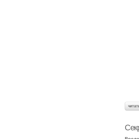
читат
Сек
Введ