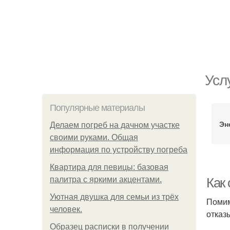
Усл
Популярные материалы
Эн
Делаем погреб на дачном участке
своими руками. Общая
информация по устройству погреба
Квартира для певицы: базовая
палитра с яркими акцентами.
Как
Уютная двушка для семьи из трёх
Помим
человек.
отказ
Образец расписки в получении