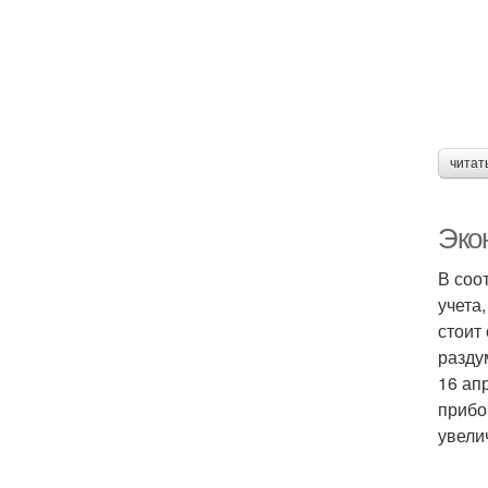
читат
Эко
В соо
учета
стоит
разду
16 ап
прибо
увели