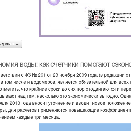
ь дальше →
номия воды: как счетчики помогают сэко
тветствии с ФЗ № 261 от 23 ноября 2009 года (в редакции о
, в том числе и водомеров, является обязательной для все
 отметить, что крайние сроки до сих пор отодвигаются и пер
мывают над тем, насколько это экономически выгодно. Одн
реля 2013 года вносит уточнение и вводит новое положение 
ры, для расчетов применяются повышающие коэффициенты 
чением каждые три месяца.