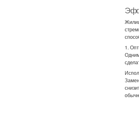
Эфф
Жилищ
стрем
спосо
1. Оп
Одним
сдела
Испол
Замен
снизи
обычн