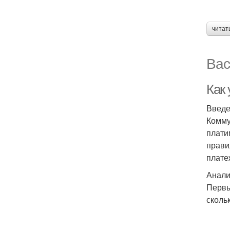
читат
Вас
Как
Введ
Комму
плати
прави
плате
Анали
Первы
сколь