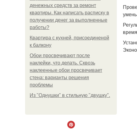
денежных средств за ремонт
Прове
квартиры. Как написать расписку в
умень
получении денег за выполненные
Регул
работы?
время,
Квартира с кухней, присоединеной
Устан
к балкону
Эконо
Обои просвечивают после
наклейки, что делать. Сквозь
наклеенные обои просвечивает
стена: варианты решения
проблемы
Из "Однушки" в стильную "двушку".