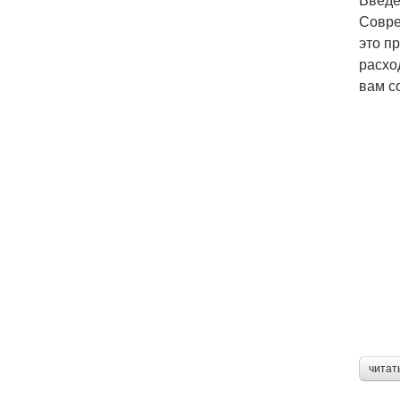
Совре
это п
расхо
вам с
читат