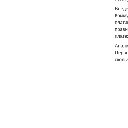
Введ
Комму
плати
прави
плате
Анали
Первы
сколь