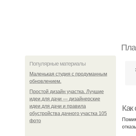
Пла
Популярные материалы
Маленькая студия с продуманным
обновлением.
Простой дизайн участка. Лучшие
идеи для дачи — дизайнерские
идеи для дачи и правила
Как
обустройства дачного участка 105
Помим
фото
отказ