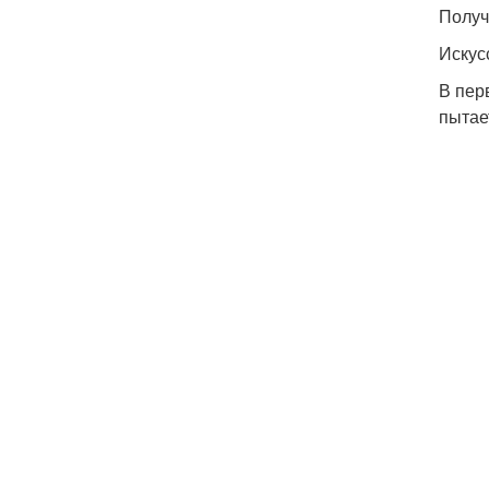
Получ
Искус
В пер
пытает