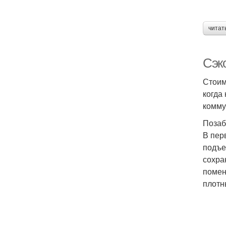
читат
Сэко
Стоим
когда
комму
Позаб
В пер
подъе
сохра
помен
плотн