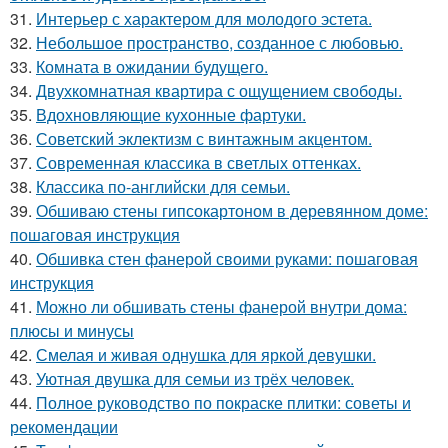
31.
Интерьер с характером для молодого эстета.
32.
Небольшое пространство, созданное с любовью.
33.
Комната в ожидании будущего.
34.
Двухкомнатная квартира с ощущением свободы.
35.
Вдохновляющие кухонные фартуки.
36.
Советский эклектизм с винтажным акцентом.
37.
Современная классика в светлых оттенках.
38.
Классика по-английски для семьи.
39.
Обшиваю стены гипсокартоном в деревянном доме:
пошаговая инструкция
40.
Обшивка стен фанерой своими руками: пошаговая
инструкция
41.
Можно ли обшивать стены фанерой внутри дома:
плюсы и минусы
42.
Смелая и живая однушка для яркой девушки.
43.
Уютная двушка для семьи из трёх человек.
44.
Полное руководство по покраске плитки: советы и
рекомендации