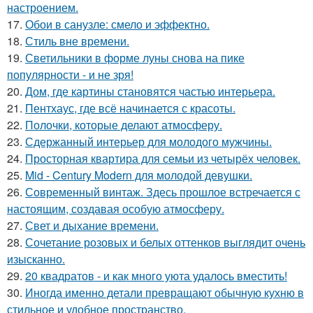
настроением.
17.
Обои в санузле: смело и эффектно.
18.
Стиль вне времени.
19.
Светильники в форме луны снова на пике
популярности - и не зря!
20.
Дом, где картины становятся частью интерьера.
21.
Пентхаус, где всё начинается с красоты.
22.
Полочки, которые делают атмосферу.
23.
Сдержанный интерьер для молодого мужчины.
24.
Просторная квартира для семьи из четырёх человек.
25.
Mid - Century Modern для молодой девушки.
26.
Современный винтаж. Здесь прошлое встречается с
настоящим, создавая особую атмосферу.
27.
Свет и дыхание времени.
28.
Сочетание розовых и белых оттенков выглядит очень
изысканно.
29.
20 квадратов - и как много уюта удалось вместить!
30.
Иногда именно детали превращают обычную кухню в
стильное и удобное пространство.