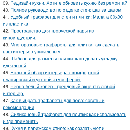
39.
Редизайн кухни. Хотите обновить кухню без ремонта?
40.
Полное руководство по отделке стен: шаг за шагом
41.
Удобный трафарет для стен и плитки: Малага 30х30
из пластика
42.
Пространство для творческой пары из
киноиндустрии.
43.
Многоразовые трафареты для плитки: как сделать
ваш интерьер уникальным
44.
Шаблон для разметки плитки: как сделать укладку
идеальной
45.
Большой обзор интерьера с комфортной
планировкой и уютной атмосферой.
46.
Чёрно-белый ковер - трендовый акцент в любой
интерьер.
47.
Как выбрать трафареты для пола: советы и
рекомендации
48.
Силиконовый трафарет для плитки: как использовать
и где применять
49.
Кухня в парижском стиле: как создать уют и