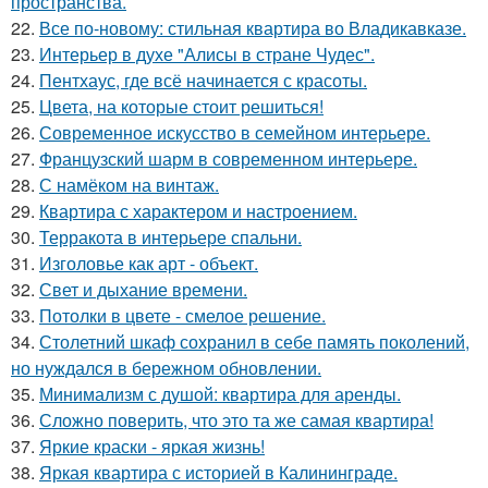
пространства.
22.
Все по-новому: стильная квартира во Владикавказе.
23.
Интерьер в духе "Алисы в стране Чудес".
24.
Пентхаус, где всё начинается с красоты.
25.
Цвета, на которые стоит решиться!
26.
Современное искусство в семейном интерьере.
27.
Французский шарм в современном интерьере.
28.
С намёком на винтаж.
29.
Квартира с характером и настроением.
30.
Терракота в интерьере спальни.
31.
Изголовье как арт - объект.
32.
Свет и дыхание времени.
33.
Потолки в цвете - смелое решение.
34.
Столетний шкаф сохранил в себе память поколений,
но нуждался в бережном обновлении.
35.
Минимализм с душой: квартира для аренды.
36.
Сложно поверить, что это та же самая квартира!
37.
Яркие краски - яркая жизнь!
38.
Яркая квартира с историей в Калининграде.