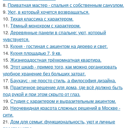
8.
Приватная мастер - спальня с собственным санузлом.
9.
Уют, в который хочется возвращаться.
10.
Тихая классика с характером.
11.
Тёмный монохром с характером.
12.
Деревянные панели в спальне: уют, который
чувствуется.
13.
Кухня - гостиная с акцентом на дерево и свет.
14.
Кухня площадью 7, 9 кв.
15.
Жизнерадостная трёхкомнатная квартира.
16.
Этот шкаф - пример того, как можно организовать
удобное хранение без больших затрат.
17.
Баухаус - не просто стиль, а философия дизайна.
18.
Практичное решение для дома, где всё должно быть
под рукой и при этом скрыто от глаз.
19.
Студия с характером и выразительным акцентом.
20.
Неочевидная красота сложных решений в Москве -
сити.
21.
Дом для семьи: функциональность, уют и личные